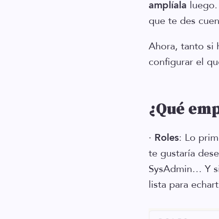
amplíala
luego. 
que te des cuen
Ahora, tanto si
configurar el q
¿Qué emp
·
Roles
: Lo pri
te gustaría de
SysAdmin… Y si 
lista para echa