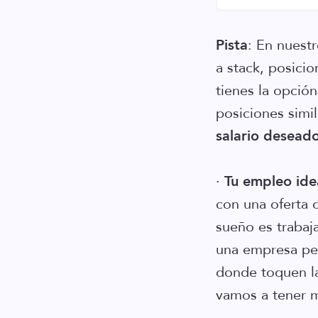
Pista
: En nuest
a stack, posici
tienes la opció
posiciones simi
salario
desead
·
Tu empleo ide
con una oferta 
sueño es trabaj
una empresa peq
donde toquen la
vamos a tener 