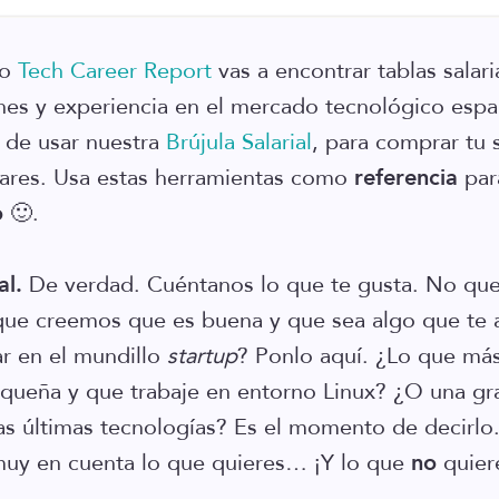
ro
Tech Career Report
vas a encontrar tablas salar
ones y experiencia en el mercado tecnológico esp
n de usar nuestra
Brújula Salarial
, para comprar tu 
lares. Usa estas herramientas como
referencia
para
o
🙂.
al.
De verdad. Cuéntanos lo que te gusta. No qu
que creemos que es buena y que sea algo que te 
ar en el mundillo
startup
? Ponlo aquí. ¿Lo que más
ueña y que trabaje en entorno Linux? ¿O una gr
s últimas tecnologías? Es el momento de decirlo
muy en cuenta lo que quieres… ¡Y lo que
no
quier