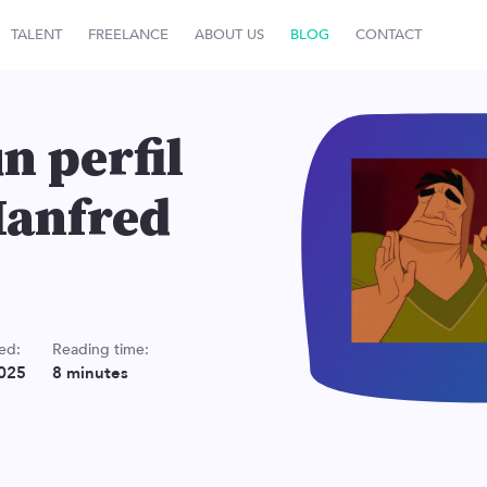
TALENT
FREELANCE
ABOUT US
BLOG
CONTACT
n perfil
Manfred
ed:
Reading time:
025
8
minutes