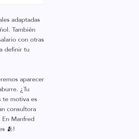
iales adaptadas
añol. También
salario con otras
 definir tu
eremos aparecer
aburre. ¿Tu
 te motiva es
an consultora
. En Manfred
es 🫂!