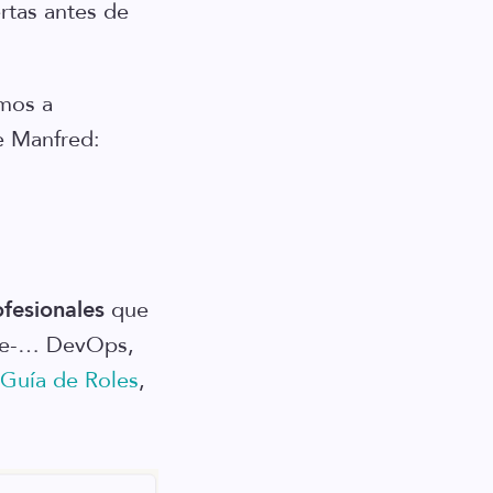
ertas antes de
amos a
e Manfred:
ofesionales
que
nte-… DevOps,
Guía de Roles
,