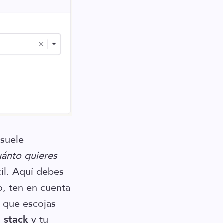
 suele
ánto quieres
il. Aquí debes
o, ten en cuenta
a que escojas
u
stack
y tu