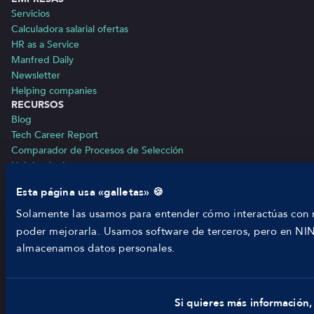
Servicios
Calculadora salarial ofertas
HR as a Service
Manfred Daily
Newsletter
Helping companies
RECURSOS
Blog
Tech Career Report
Comparador de Procesos de Selección
Helping juniors
Hiring report
Esta página usa «galletas» 🍪
MANFRED
Nosotros
Solamente las usamos para entender cómo interactúas con n
Código ético
poder mejorarla. Usamos software de terceros, pero en N
Parte de guerra
almacenamos datos personales.
Trabajar en Manfred
Si quieres más información, 