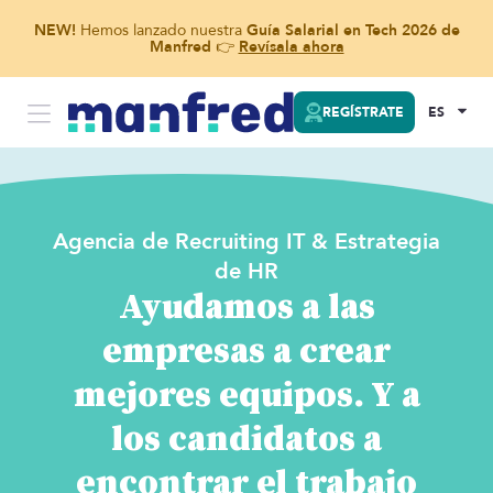
NEW!
Hemos lanzado nuestra
Guía Salarial en Tech 2026 de
Manfred
👉
Revísala ahora
REGÍSTRATE
ES
Agencia de Recruiting IT & Estrategia
de HR
Ayudamos a las
empresas a crear
mejores equipos. Y a
los candidatos a
encontrar el trabajo