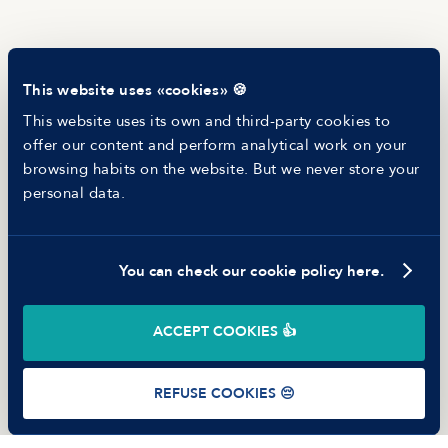
Blog
Tech Career Report
Recruitment Process Comparator
Helping juniors
This website uses «cookies» 🍪
Hiring report
MANFRED
This website uses its own and third-party cookies to
About us
offer our content and perform analytical work on your
Ethical Code
browsing habits on the website. But we never store your
Battle report
personal data.
Working at Manfred
You can check our cookie policy here.
©
2026
Manfred Tech S.L.U.
ACCEPT COOKIES 👍
Terms of use
Privacy Policy
Cookies
REFUSE COOKIES 😔