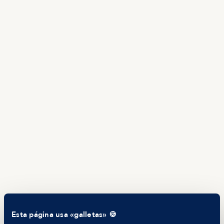
ES
TALENTO
Producto
Ofertas en Telegram
Ofertas
Brújula salarial
Guía de roles
EMPRESAS
Servicios
Calculadora salarial ofertas
HR as a Service
Manfred Daily
Newsletter
Helping companies
RECURSOS
Blog
Tech Career Report
Comparador de Procesos de Selección
Helping juniors
Esta página usa «galletas» 🍪
Hiring report