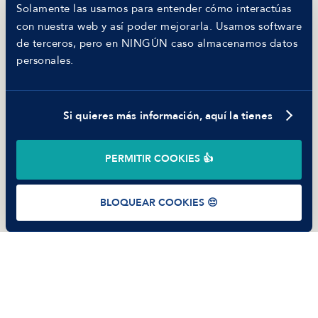
MANFRED
Solamente las usamos para entender cómo interactúas
Nosotros
con nuestra web y así poder mejorarla. Usamos software
Código ético
de terceros, pero en NINGÚN caso almacenamos datos
Parte de guerra
personales.
Trabajar en Manfred
Si quieres más información, aquí la tienes
©
2026
Manfred Tech S.L.U.
PERMITIR COOKIES 👍
Términos de uso
Política de Privacidad
Cookies
BLOQUEAR COOKIES 😔