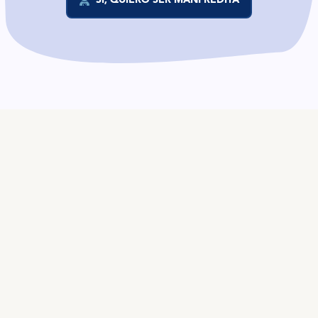
ES
TALENTO
Producto
Ofertas en Telegram
Ofertas
Brújula salarial
Guía de roles
EMPRESAS
Servicios