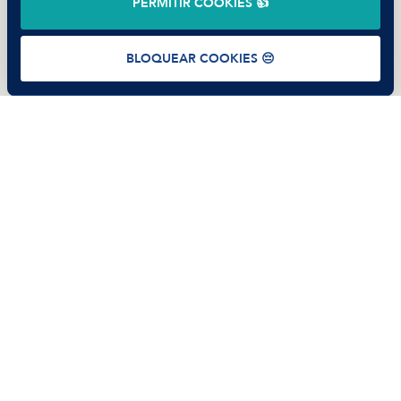
PERMITIR COOKIES 👍
Términos de uso
Política de Privacidad
Cookies
BLOQUEAR COOKIES 😔