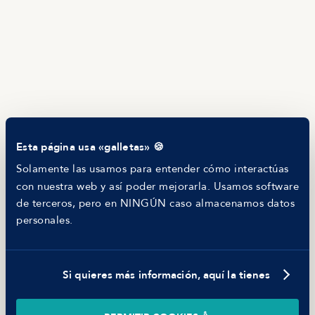
Calculadora salarial ofertas
HR as a Service
Manfred Daily
Newsletter
Helping companies
RECURSOS
Blog
Tech Career Report
Comparador de Procesos de Selección
Helping juniors
Esta página usa «galletas» 🍪
Hiring report
MANFRED
Solamente las usamos para entender cómo interactúas
Nosotros
con nuestra web y así poder mejorarla. Usamos software
Código ético
de terceros, pero en NINGÚN caso almacenamos datos
Parte de guerra
personales.
Trabajar en Manfred
Si quieres más información, aquí la tienes
©
2026
Manfred Tech S.L.U.