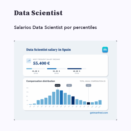
Data Scientist
Salarios Data Scientist por percentiles
ES
TALENTO
Producto
Ofertas en Telegram
Ofertas
Brújula salarial
Guía de roles
EMPRESAS
Servicios
Calculadora salarial ofertas
HR as a Service
Manfred Daily
Newsletter
Helping companies