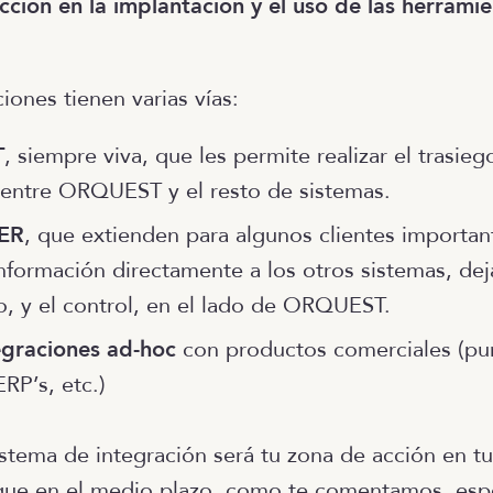
cción en la implantación y el uso de las herramie
ciones tienen varias vías:
T
, siempre viva, que les permite realizar el trasieg
 entre ORQUEST y el resto de sistemas.
ER
, que extienden para algunos clientes important
información directamente a los otros sistemas, de
o, y el control, en el lado de ORQUEST.
egraciones ad-hoc
con productos comerciales (pu
ERP’s, etc.)
stema de integración será tu zona de acción en tus
e en el medio plazo, como te comentamos, esp