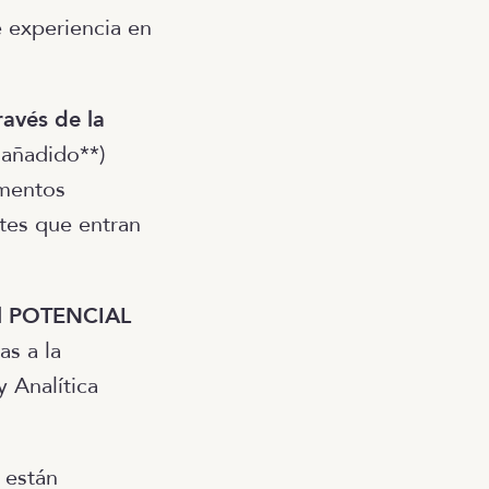
 experiencia en
ravés de la
 añadido**)
omentos
ntes que entran
 el POTENCIAL
as a la
y Analítica
 están