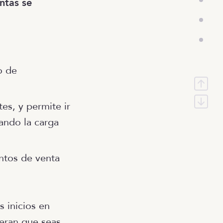
ntas se
o de
es, y permite ir
jando la carga
ntos de venta
 inicios en
eran que seas