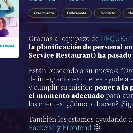
Crecimiento
Full-remote
Producto
Ho
Gracias al equipazo de
ORQUEST
rnández
la planificación de personal en
Service Restaurant) ha pasado
Están buscando a su nuevo/a “Orq
de integraciones que les ayude a 
y cumplir su misión:
poner a la
el momento adecuado
para aum
los clientes. ¿Cómo lo hacen? ¡Sig
También les estamos ayudando a
Backend
y
Frontend
😜