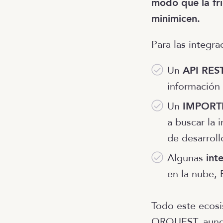
modo que la fri
minimicen.
Para las integra
Un
API RES
información
Un
IMPORT
a buscar la 
de desarroll
Algunas
int
en la nube, 
Todo este ecosi
ORQUEST, aunqu