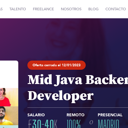
AS
TALENTO
FREELANCE
NOSOTROS
BLOG
CONTACTO
Oferta cerrada el 12/01/2023
Mid Java Backe
Developer
SALARIO
REMOTO
PRESENCIAL
o
€
30
-
40
K
100
%
MADRID