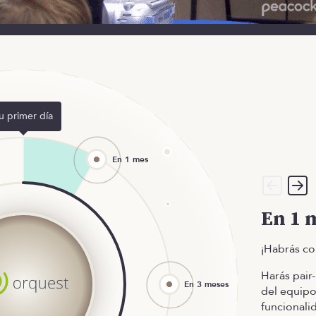
u primer día
En 1 
¡Habrás c
Harás pai
del equipo
funcionali