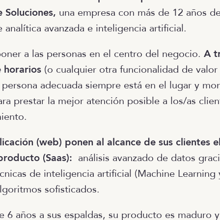
e Soluciones,
una empresa con más de 12 años de
 analítica avanzada e inteligencia artificial.
poner a las personas en el centro del negocio.
A t
e horarios
(o cualquier otra funcionalidad de valor
 persona adecuada siempre está en el lugar y m
ra prestar la mejor atención posible a los/as clie
miento.
licación (web) ponen al alcance de sus clientes
producto (Saas):
análisis avanzado de datos graci
cnicas de inteligencia artificial (Machine Learning 
algoritmos sofisticados.
e 6 años a sus espaldas, su producto es maduro y