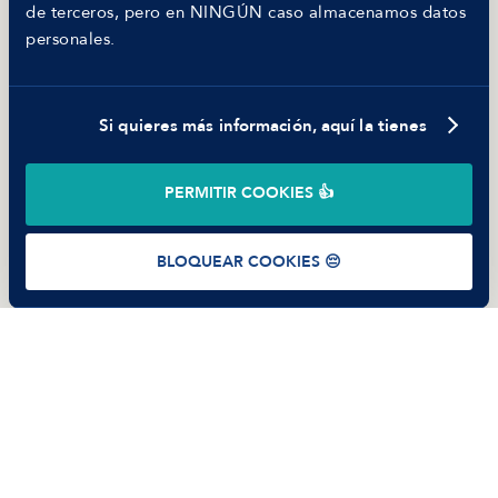
de terceros, pero en NINGÚN caso almacenamos datos
Código ético
personales.
Parte de guerra
Trabajar en Manfred
Si quieres más información, aquí la tienes
©
2026
Manfred Tech S.L.U.
PERMITIR COOKIES 👍
Términos de uso
Política de Privacidad
Cookies
BLOQUEAR COOKIES 😔