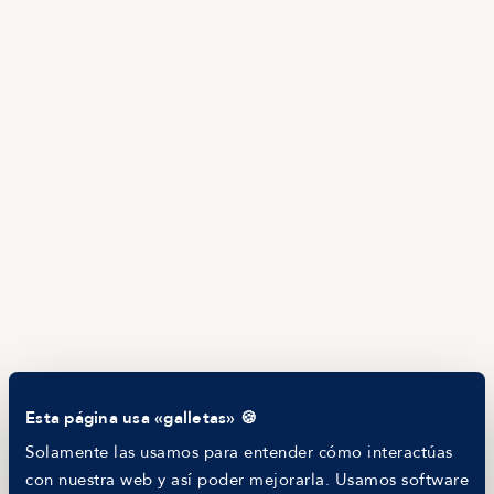
TALENTO
Producto
Ofertas en Telegram
Ofertas
Brújula salarial
Guía de roles
EMPRESAS
Servicios
Calculadora salarial ofertas
HR as a Service
Manfred Daily
Newsletter
Helping companies
RECURSOS
Blog
Tech Career Report
Comparador de Procesos de Selección
Esta página usa «galletas» 🍪
Helping juniors
Hiring report
Solamente las usamos para entender cómo interactúas
MANFRED
con nuestra web y así poder mejorarla. Usamos software
Nosotros