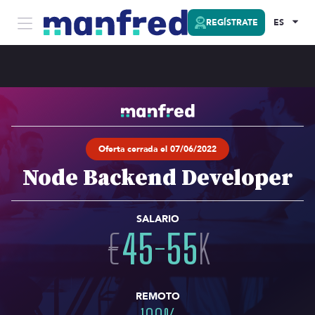
REGÍSTRATE
ES
Oferta cerrada el 07/06/2022
Node Backend Developer
SALARIO
€
45
-
55
K
REMOTO