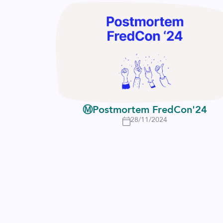
Ⓜ️Postmortem FredCon'24
28/11/2024