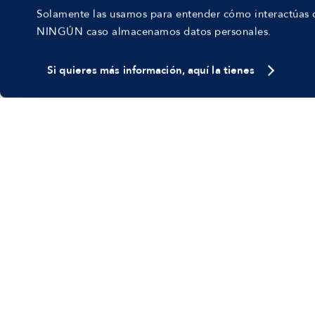
Solamente las usamos para entender cómo interactúas c
©
2026
Manfred Tech S.L.U.
NINGÚN caso almacenamos datos personales.
Términos de uso
Política de Privacidad
Cookies
Si quieres más información, aquí la tienes