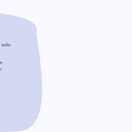
 solo
an
n