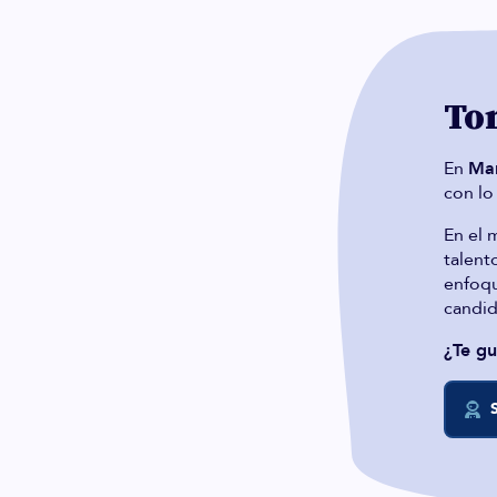
Tom
En
Ma
con lo
En el 
talent
enfoqu
candid
¿Te gu