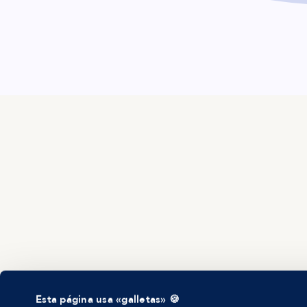
ES
Esta página usa «galletas» 🍪