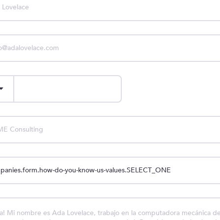
ies.form.email
ies.form.phone
ies.form.company
ies.form.how-do-you-know-us
ies.form.description