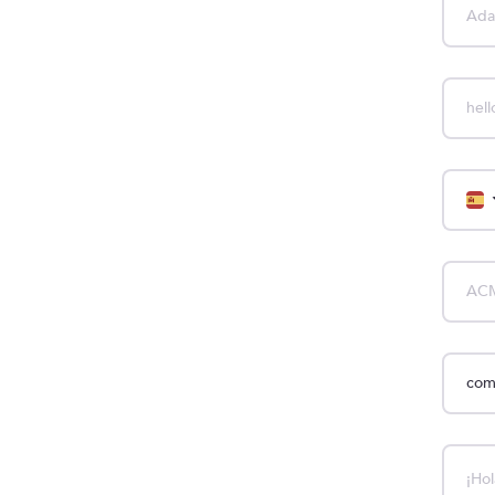
compan
compan
compan
compan
compan