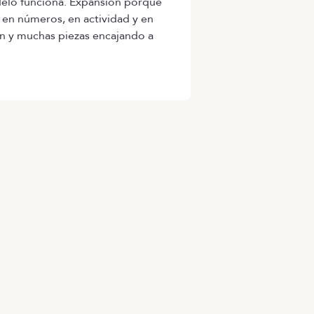
delo funciona. Expansión porque
en números, en actividad y en
ón y muchas piezas encajando a
ESAS
RECURSOS
MANFRED
ios
Blog
Nosotros
adora salarial ofertas
Tech Career Report
Código ético
a Service
Comparador de Procesos
Parte de guerra
ed Daily
de Selección
Trabajar en Manfred
etter
Helping juniors
ng companies
Hiring report