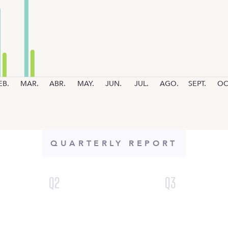
EB.
MAR.
ABR.
MAY.
JUN.
JUL.
AGO.
SEPT.
OC
QUARTERLY REPORT
Q
2
Q
3