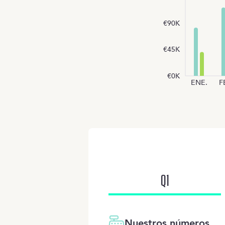
€90K
€45K
€0K
ENE.
F
Q
1
Nuestros números