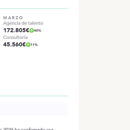
MARZO
Agencia de talento
172.805
€
48
%
Consultoría
45.560
€
11
%
de 2026 ha confirmado esa