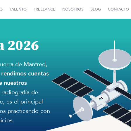
AS
TALENTO
FREELANCE
NOSOTROS
BLOG
CONTACTO
a 2026
Guerra de Manfred,
,
rendimos cuentas
e nuestros
 radiografía de
, es el principal
mos practicando con
icios.