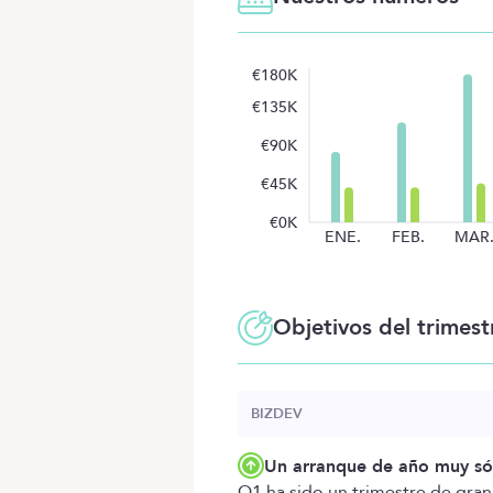
€180K
€135K
€90K
€45K
€0K
ENE.
FEB.
MAR
Objetivos del trimest
BIZDEV
Un arranque de año muy só
Q1 ha sido un trimestre de gran