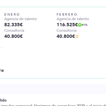
ENERO
FEBRERO
Agencia de talento
Agencia de talento
82.335
€
116.525
€
41
%
Consultoría
Consultoría
40.800
€
40.800
€
.
re
lido
 impulso comercial. Veníamos de cerrar bien 2025 y el inicio 