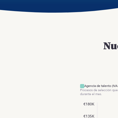
Nu
Agencia de talento (IVA 
Procesos de selección que
durante el mes.
€180K
€135K