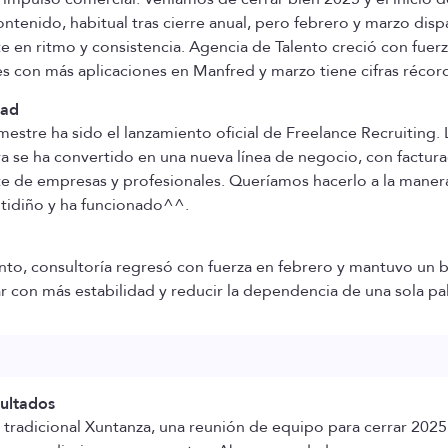
ntenido, habitual tras cierre anual, pero febrero y marzo disp
nte en ritmo y consistencia. Agencia de Talento creció con fu
s con más aplicaciones en Manfred y marzo tiene cifras récord 
dad
imestre ha sido el lanzamiento oficial de Freelance Recruiti
a se ha convertido en una nueva línea de negocio, con factur
e de empresas y profesionales. Queríamos hacerlo a la manera
ntidiño y ha funcionado^^.
to, consultoría regresó con fuerza en febrero y mantuvo un b
ar con más estabilidad y reducir la dependencia de una sola pa
ultados
a tradicional Xuntanza, una reunión de equipo para cerrar 20