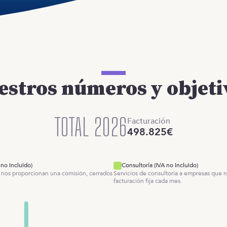
estros números y objeti
TOTAL 2026
Facturación
498.825
€
no incluido)
Consultoría (IVA no incluido)
 nos proporcionan una comisión, cerrados
Servicios de consultoría a empresas que 
facturación fija cada mes.