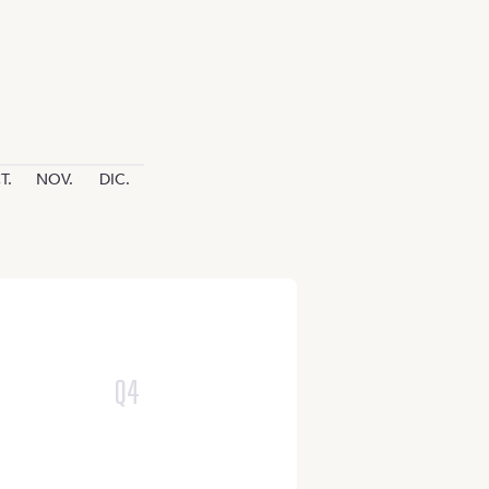
T.
NOV.
DIC.
Q
4