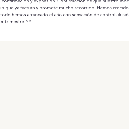
e confirmación y expansión. Confirmación de que nuestro mo
io que ya factura y promete mucho recorrido. Hemos crecido 
 todo hemos arrancado el año con sensación de control, ilusi
er trimestre ^^.
TALENTO
EMPR
Producto
Servic
Ofertas en Telegram
Calcul
Ofertas
HR as 
Brújula salarial
Manfr
Guía de roles
Newsl
Helpi