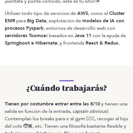
¡siéntate y ponte cómodo, este es tu sitio!🪑
Utilizan todo tipo de servicios de
AWS
, como el
Cluster
EMR
para
Big Data
, explotación de
modelos de IA con
procesos Pyspark
, entornos de desarrollo web con
servidores Toomca
t basados en
Java 11
con la ayuda de
Springboot e Hibernate
, y frontends
React & Redux.
¿Cuándo trabajarás?
Tienen por costumbre entrar entre las 8/10
y tienen una
salida en función de la entrada,
captain obvious!.
Contemplan los breaks para ir al
gym
🏋🏾‍♀️, recoger al hijo
del cole 🧒🏾, etc. Tienen una filosofía bastante flexible y