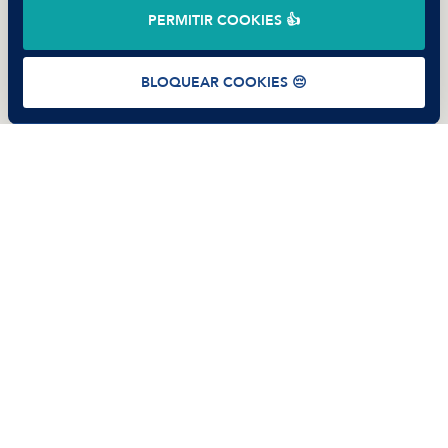
©
2026
Manfred Tech S.L.U.
PERMITIR COOKIES 👍
Términos de uso
Política de Privacidad
Cookies
BLOQUEAR COOKIES 😔