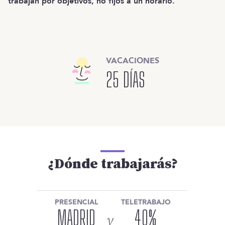
trabajan por objetivos, no fijos a un horario.
VACACIONES
25 DÍAS
¿Dónde trabajarás?
PRESENCIAL
TELETRABAJO
MADRID
40
%
y