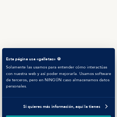
Servicios
Calculadora salarial ofertas
HR as a Service
Manfred Daily
Newsletter
Helping companies
RECURSOS
Blog
Tech Career Report
Comparador de Procesos de Selección
Esta página usa «galletas» 🍪
Helping juniors
Hiring report
Solamente las usamos para entender cómo interactúas
MANFRED
con nuestra web y así poder mejorarla. Usamos software
Nosotros
de terceros, pero en NINGÚN caso almacenamos datos
Código ético
personales.
Parte de guerra
Trabajar en Manfred
Si quieres más información, aquí la tienes