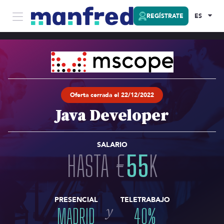
REGÍSTRATE
ES
Oferta cerrada el 22/12/2022
Java Developer
SALARIO
HASTA
€
55
K
PRESENCIAL
TELETRABAJO
y
MADRID
40
%