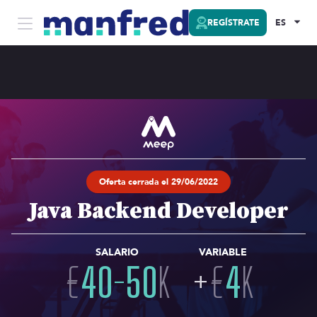
REGÍSTRATE
ES
Oferta cerrada el 29/06/2022
Java Backend Developer
SALARIO
VARIABLE
€
40
-
50
K
+
€
4
K