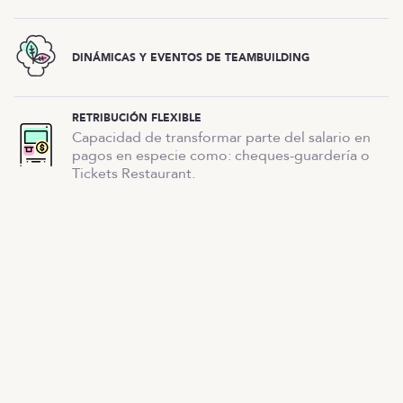
DINÁMICAS Y EVENTOS DE TEAMBUILDING
RETRIBUCIÓN FLEXIBLE
Capacidad de transformar parte del salario en
pagos en especie como: cheques-guardería o
Tickets Restaurant.
Oferta cerrada
OTRAS OFERTAS
Listado de ofertas
MENÚ
Inicio
¿Qué harás?
Esta oferta ya está cerrada, ¡pero tenemos
¿Cómo lo harás?
muchas más!
¿Cuándo trabajarás?