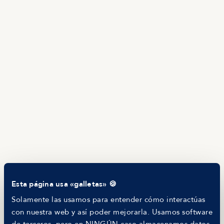
TALENTO
Producto
Ofertas en Telegram
Ofertas
Brújula salarial
Guía de roles
EMPRESAS
Servicios
Calculadora salarial ofertas
HR as a Service
Manfred Daily
Newsletter
Helping companies
RECURSOS
Blog
Tech Career Report
Comparador de Procesos de Selección
Esta página usa «galletas» 🍪
Helping juniors
Hiring report
Solamente las usamos para entender cómo interactúas
MANFRED
con nuestra web y así poder mejorarla. Usamos software
Nosotros