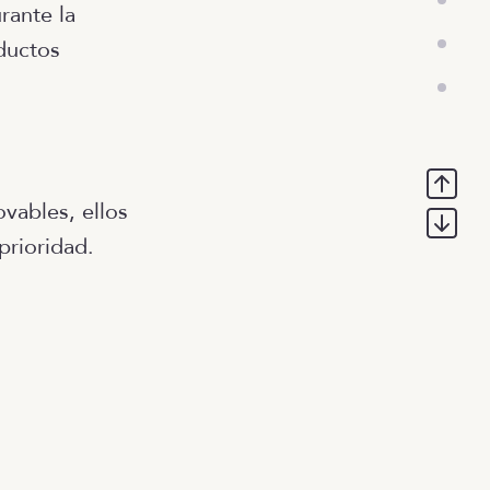
rante la
ductos
vables, ellos
prioridad.