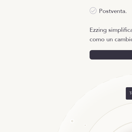
Postventa.
Ezzing simplific
como un cambio
T