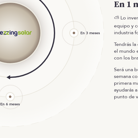
En 1 
⛅ Lo inver
equipo y c
industria f
Tendrás la
el mundo 
con los br
Será una b
semana co
primera m
ayudarás a
punto de v