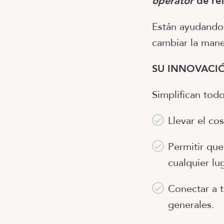
operator
de ref
Están ayudando 
cambiar la man
SU INNOVACI
Simplifican tod
Llevar el co
Permitir que
cualquier lug
Conectar a t
generales.