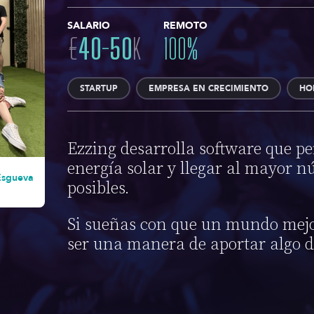
SALARIO
REMOTO
€
40
-
50
K
100
%
STARTUP
EMPRESA EN CRECIMIENTO
HO
Ezzing desarrolla software que p
energía solar y llegar al mayor 
Esgueva
posibles.
Si sueñas con que un mundo mejor
ser una manera de aportar algo de