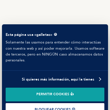
Newsletter
Helping companies
RECURSOS
Blog
Tech Career Report
Comparador de Procesos de Selección
Esta página usa «galletas» 🍪
Helping juniors
Hiring report
Solamente las usamos para entender cómo interactúas
MANFRED
con nuestra web y así poder mejorarla. Usamos software
Nosotros
de terceros, pero en NINGÚN caso almacenamos datos
Código ético
personales.
Parte de guerra
Trabajar en Manfred
Si quieres más información, aquí la tienes
©
2026
Manfred Tech S.L.U.
PERMITIR COOKIES 👍
Términos de uso
Política de Privacidad
Cookies
BLOQUEAR COOKIES 😔