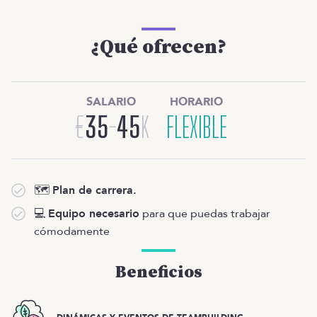
¿Qué ofrecen?
SALARIO
HORARIO
€
35
-
45
K
FLEXIBLE
🗺️
Plan de carrera.
💻
Equipo necesario
para que puedas trabajar
cómodamente
Beneficios