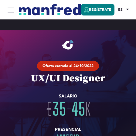
REGÍSTRATE
ES
Oferta cerrada el 24/10/2022
UX/UI Designer
SALARIO
€
35
-
45
K
PRESENCIAL