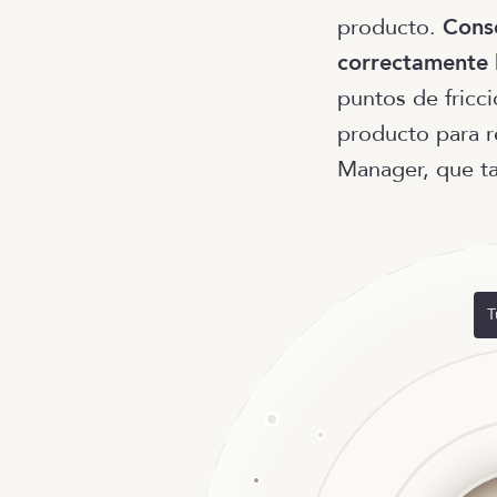
producto.
Conse
correctamente 
puntos de fricc
producto para r
Manager, que t
T