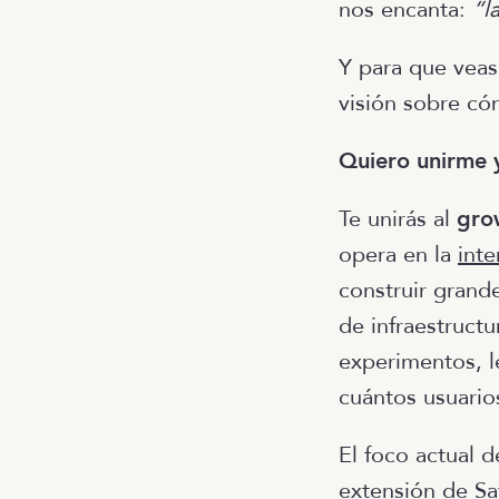
nos encanta:
“l
Y para que vea
visión sobre có
Quiero unirme 
Te unirás al
gro
opera en la
inte
construir grand
de infraestruct
experimentos, l
cuántos usuario
El foco actual 
extensión de Sa