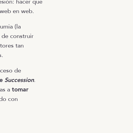
sión: hacer que
e web en web.
umia (la
 de construir
tores tan
s.
oceso de
de
Succession
.
nas a
tomar
odo con