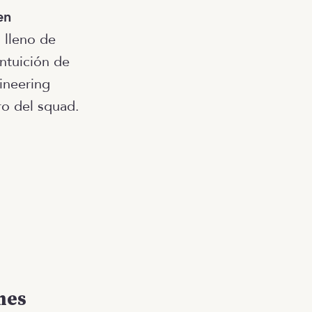
en
 lleno de
ntuición de
ineering
o del squad.
mes