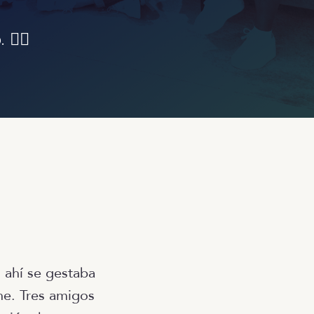
 👇🏼
: ahí se gestaba
ne. Tres amigos