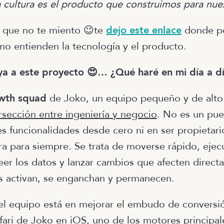
a cultura es el producto que construimos para nue
s que no te miento 😉te
dejo este enlace
donde po
mo entienden la tecnología y el producto.
ya a este proyecto 😍… ¿Qué haré en mi día a d
wth squad
de Joko, un equipo pequeño y de alto
rsección entre ingeniería y negocio
. No es un pue
es funcionalidades desde cero ni en ser propietari
ura para siempre. Se trata de moverse rápido, ejec
eer los datos y lanzar cambios que afecten direct
s activan, se enganchan y permanecen.
del equipo está en mejorar el embudo de conversi
fari de Joko en iOS, uno de los motores principale