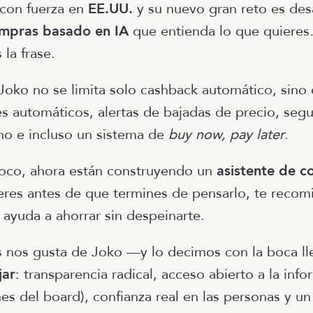
con fuerza en
EE.UU.
y su nuevo gran reto es desa
ompras basado en IA
que entienda lo que quieres
la frase.
Joko no se limita solo cashback automático, sino
s automáticos, alertas de bajadas de precio, seg
no e incluso un sistema de
buy now, pay later
.
 poco, ahora están construyendo un
asistente de c
eres antes de que termines de pensarlo, te reco
e ayuda a ahorrar sin despeinarte.
 nos gusta de Joko —y lo decimos con la boca l
jar
: transparencia radical, acceso abierto a la inf
es del board), confianza real en las personas y un