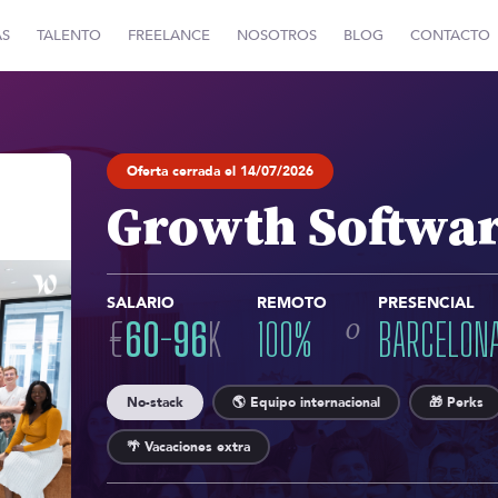
AS
TALENTO
FREELANCE
NOSOTROS
BLOG
CONTACTO
Oferta cerrada el 14/07/2026
Growth Softwar
SALARIO
REMOTO
PRESENCIAL
o
€
60
-
96
K
100
%
BARCELON
No-stack
🌎 Equipo internacional
🎁 Perks
🌴 Vacaciones extra