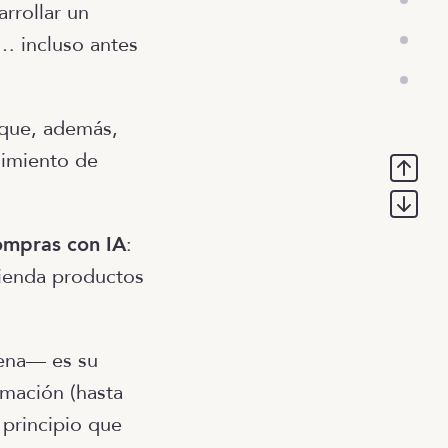
rrollar un
… incluso antes
 que, además,
uimiento de
ompras con IA
:
mienda productos
lena— es su
ormación (hasta
 principio que