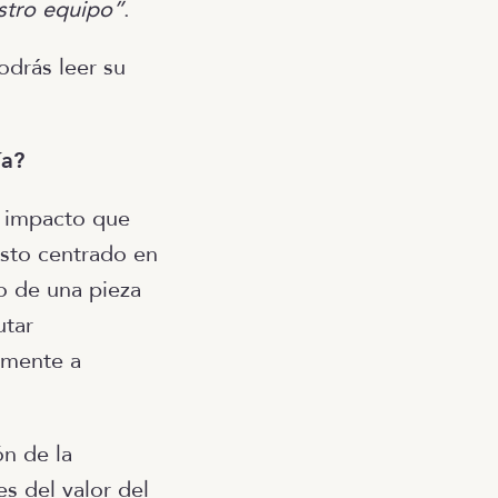
stro equipo”
.
drás leer su
ía?
 impacto que
sto centrado en
o de una pieza
utar
amente a
ón de la
s del valor del