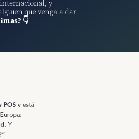
internacional, y
alguien que venga a dar
nimas? 👇
fy POS
y está
 Europa:
ad.
Y
?”