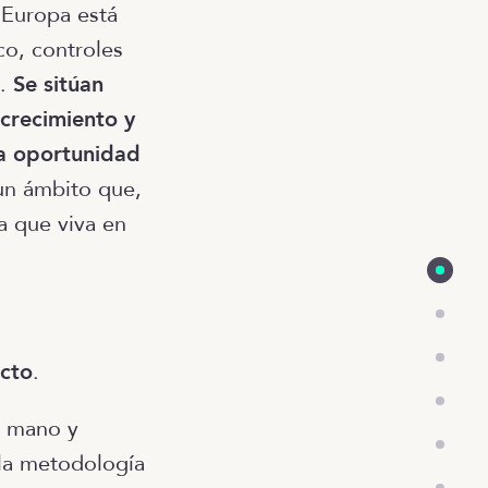
n Europa está
o, controles
o.
Se sitúan
 crecimiento y
na oportunidad
un ámbito que,
a que viva en
ucto
.
a mano y
 la metodología