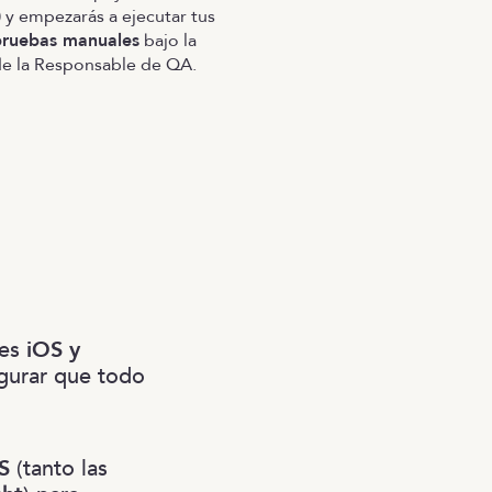
l) y empezarás a ejecutar tus
pruebas manuales
bajo la
e la Responsable de QA.
les
iOS y
gurar que todo
S
(tanto las