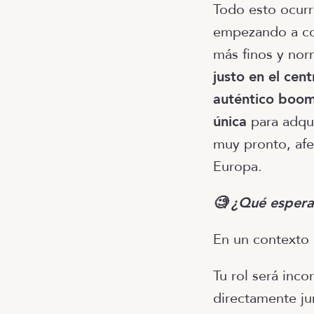
Todo esto ocurre
empezando a con
más finos y nor
justo en el cen
auténtico boom
única
para adqui
muy pronto, afe
Europa.
🧐 ¿Qué espera
En un contexto 
Tu rol será inc
directamente ju