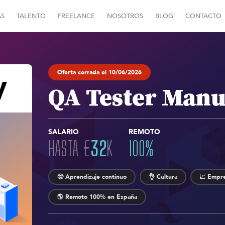
AS
TALENTO
FREELANCE
NOSOTROS
BLOG
CONTACTO
Oferta cerrada el 10/06/2026
QA Tester Manu
SALARIO
REMOTO
HASTA
€
32
K
100
%
🤓 Aprendizaje continuo
👌 Cultura
📈 Empre
🌎 Remoto 100% en España