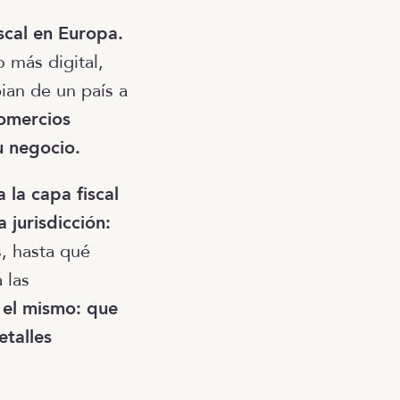
scal en Europa.
 más digital,
ian de un país a
omercios
u negocio.
 la capa fiscal
 jurisdicción:
, hasta qué
 las
 el mismo: que
etalles