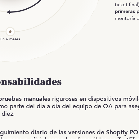
ticket fina
primeras 
mentoría d
onsabilidades
 pruebas manuales
rigurosas en dispositivos móvi
o parte del día a día del equipo de QA para ase
 diez.
guimiento diario de las versiones de Shopify PO