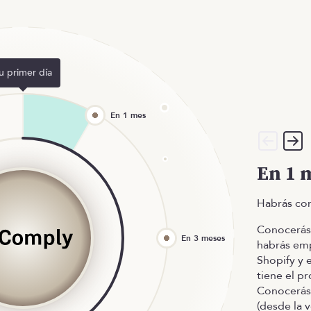
u primer día
En 1 
Habrás co
Conocerás 
habrás em
Shopify y 
tiene el pr
Conocerás
(desde la 