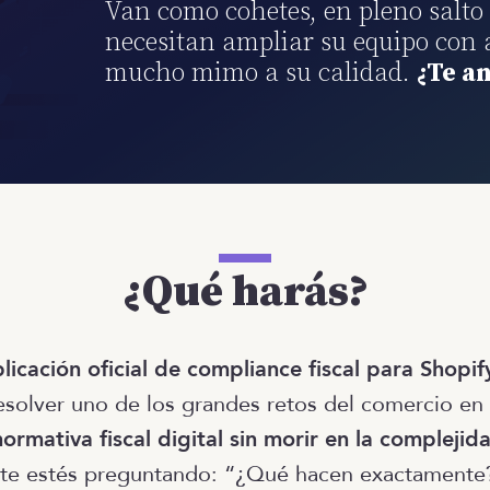
Van como cohetes, en pleno salto 
necesitan ampliar su equipo con 
mucho mimo a su calidad.
¿Te a
¿Qué harás?
plicación oficial de compliance fiscal para Shopi
esolver uno de los grandes retos del comercio en
ormativa fiscal digital sin morir en la complejid
te estés preguntando: “¿Qué hacen exactamente