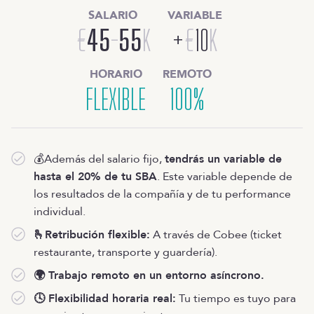
Jose Martín
SALARIO
VARIABLE
SCOUT
€
45
-
55
K
+
€
10
K
HORARIO
REMOTO
FLEXIBLE
100%
ES
TALENTO
Producto
💰Además del salario fijo,
tendrás un variable de
Ofertas en Telegram
hasta el 20% de tu SBA
. Este variable depende de
Ofertas
Brújula salarial
los resultados de la compañía y de tu performance
Guía de roles
individual.
EMPRESAS
🫰Retribución flexible:
A través de Cobee (ticket
Servicios
Calculadora salarial ofertas
restaurante, transporte y guardería).
HR as a Service
🌍 Trabajo remoto en un entorno asíncrono.
Manfred Daily
Newsletter
🕓 Flexibilidad horaria real:
Tu tiempo es tuyo para
Helping companies