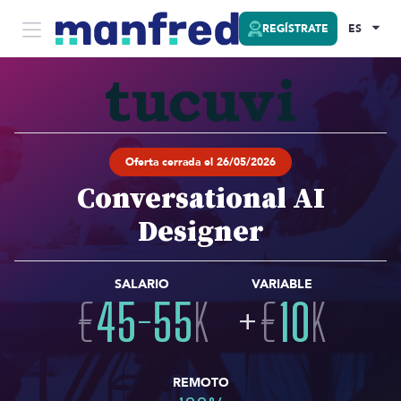
REGÍSTRATE
ES
Oferta cerrada el 26/05/2026
Conversational AI
Designer
SALARIO
VARIABLE
€
45
-
55
K
+
€
10
K
REMOTO