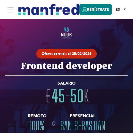
REGÍSTRATE
ES
Oferta cerrada el 25/02/2026
Frontend developer
SALARIO
€
45
-
50
K
REMOTO
PRESENCIAL
o
100
%
SAN SEBASTIÁN