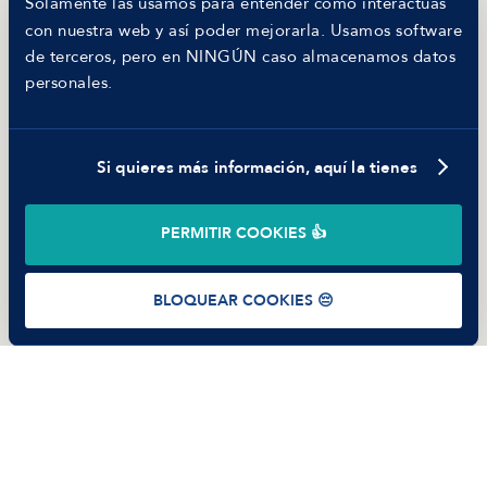
Solamente las usamos para entender cómo interactúas
MANFRED
con nuestra web y así poder mejorarla. Usamos software
Nosotros
de terceros, pero en NINGÚN caso almacenamos datos
Código ético
personales.
Parte de guerra
Trabajar en Manfred
Si quieres más información, aquí la tienes
©
2026
Manfred Tech S.L.U.
PERMITIR COOKIES 👍
Términos de uso
Política de Privacidad
Cookies
BLOQUEAR COOKIES 😔