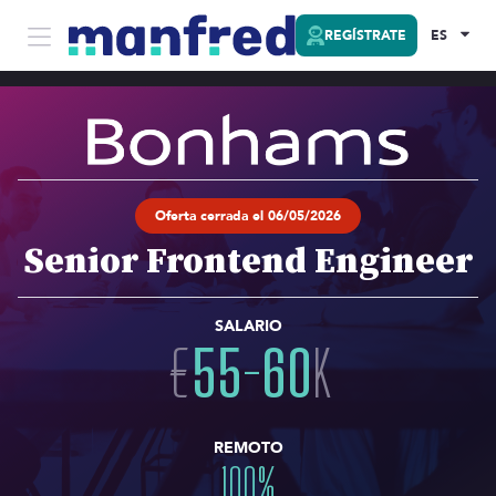
REGÍSTRATE
ES
Oferta cerrada el 06/05/2026
Senior Frontend Engineer
SALARIO
€
55
-
60
K
REMOTO
100
%