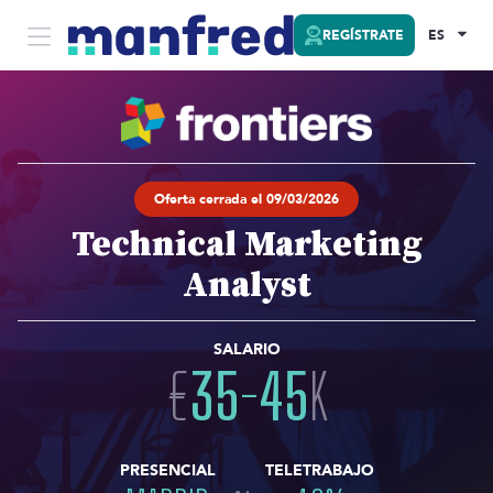
REGÍSTRATE
ES
Oferta cerrada el 09/03/2026
Technical Marketing
Analyst
SALARIO
€
35
-
45
K
PRESENCIAL
TELETRABAJO