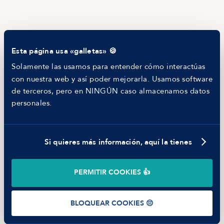
persona candidata
(10 minutos), donde se
Si todo encaja, el proceso avanza rápido:
necesitan
RECURSOS
explica cómo resolvió una discrepancia de
¿Cuándo trabajarás?
Blog
incorporar a la persona lo antes posible
.
datos o un problema de tracking real.
Tech Career Report
Comparador de Procesos de Selección
Buscan entender
cómo piensas, cómo decides y
¿Dónde trabajarás?
Esta página usa «galletas» 🍪
Helping juniors
cómo explicas
, no pillarte con trampas.
Hiring report
Solamente las usamos para entender cómo interactúas
¿Con quién trabajarás?
MANFRED
con nuestra web y así poder mejorarla. Usamos software
Nosotros
de terceros, pero en NINGÚN caso almacenamos datos
¿Qué piden?
Código ético
personales.
Parte de guerra
Trabajar en Manfred
¿Qué ofrecen?
Si quieres más información, aquí la tienes
©
2026
Manfred Tech S.L.U.
PERMITIR COOKIES 👍
Términos de uso
Política de Privacidad
Cookies
BLOQUEAR COOKIES 😔