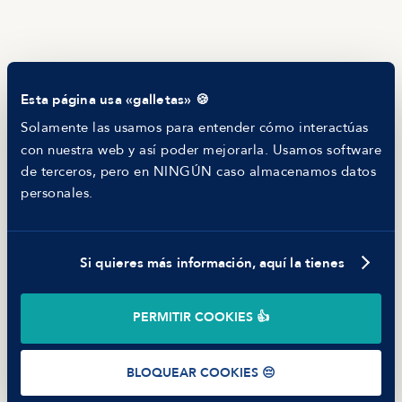
Helping companies
RECURSOS
Blog
Tech Career Report
Comparador de Procesos de Selección
Esta página usa «galletas» 🍪
Helping juniors
Hiring report
Solamente las usamos para entender cómo interactúas
MANFRED
con nuestra web y así poder mejorarla. Usamos software
Nosotros
de terceros, pero en NINGÚN caso almacenamos datos
Código ético
personales.
Parte de guerra
Trabajar en Manfred
Si quieres más información, aquí la tienes
©
2026
Manfred Tech S.L.U.
PERMITIR COOKIES 👍
Términos de uso
Política de Privacidad
Cookies
BLOQUEAR COOKIES 😔