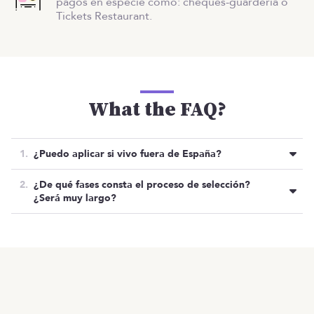
pagos en especie como: cheques-guardería o
Tickets Restaurant.
What the FAQ?
¿Puedo aplicar si vivo fuera de España?
Por razones administrativas y por coordinación con
¿De qué fases consta el proceso de selección?
el equipos en los husos horarios,
solo se aceptan
¿Será muy largo?
candidaturas de personas residentes en España.
Normalmente, su proceso de selección consta de 4
fases a las que le ponen mucho mimo:
Oferta cerrada
OTRAS OFERTAS
Listado de ofertas
MENÚ
Primera toma de contacto con People.
Inicio
Entrevista técnica.
Prueba técnica.
¿Qué harás?