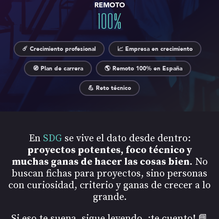
REMOTO
100
%
☄️ Crecimiento profesional
📈 Empresa en crecimiento
🧭 Plan de carrera
🌎 Remoto 100% en España
💪 Reto técnico
En
SDG
se vive el dato desde dentro:
proyectos potentes, foco técnico y
muchas ganas de hacer las cosas bien.
No
buscan fichas para proyectos, sino personas
con curiosidad, criterio y ganas de crecer a lo
grande.
Si eso te suena, sigue leyendo, ¡te cuento! 📘