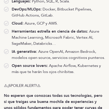
Lenguajes:
Python, SQL, R, Scala.
DevOps/MLOps:
Docker, Bitbucket Pipelines,
GitHub Actions, GitLab.
Cloud:
Azure, GCP y AWS.
Herramientas estrella en ciencia de datos:
Azure
Machine Learning, Microsoft Fabric, Vertex AI,
SageMaker, Databricks…
IA generativa:
Azure OpenAI, Amazon Bedrock,
modelos open source, servicios cognitivos punteros.
Open source lovers:
Apache Airflow, Kubernetes y
más que te harán los ojos chiribitas.
⚠️¡SPOILER ALERT!⚠️
No esperan que conozcas todas sus tecnologías, pero
sí que traigas una buena mochila de experiencias y
unos sólidos fundamentos para poder tener curvas de