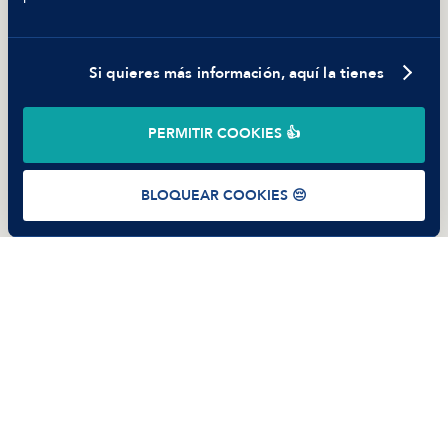
Parte de guerra
Trabajar en Manfred
Si quieres más información, aquí la tienes
©
2026
Manfred Tech S.L.U.
PERMITIR COOKIES 👍
Términos de uso
Política de Privacidad
Cookies
BLOQUEAR COOKIES 😔