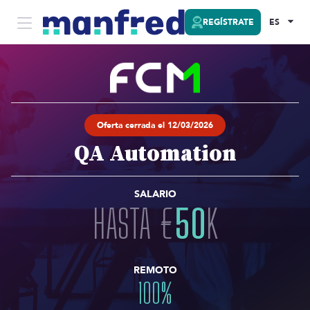
REGÍSTRATE
ES
Oferta cerrada el 12/03/2026
QA Automation
SALARIO
HASTA
€
50
K
REMOTO
100
%