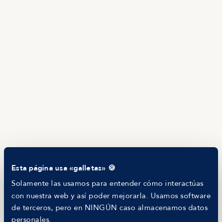
Ofertas en Telegram
Ofertas
Brújula salarial
Guía de roles
EMPRESAS
Servicios
Calculadora salarial ofertas
HR as a Service
Manfred Daily
Newsletter
Helping companies
RECURSOS
Blog
Tech Career Report
Comparador de Procesos de Selección
Esta página usa «galletas» 🍪
Helping juniors
Hiring report
Solamente las usamos para entender cómo interactúas
MANFRED
con nuestra web y así poder mejorarla. Usamos software
Nosotros
de terceros, pero en NINGÚN caso almacenamos datos
Código ético
personales.