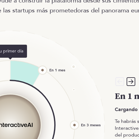
ude a construir la plataforma desde sus cimientos
e las startups más prometedoras del panorama eu
u primer día
En 1 
Cargando
Te habrás 
Interactiv
del produc