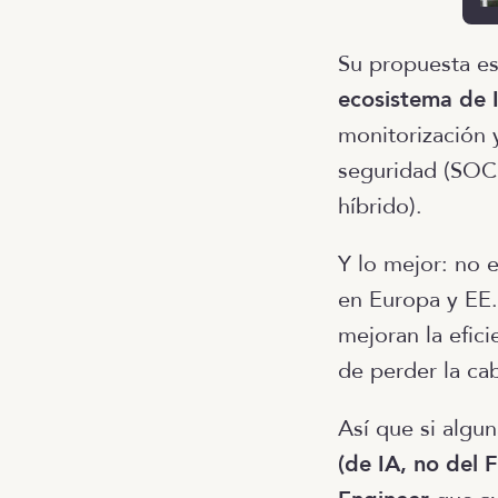
Su propuesta es
ecosistema de 
monitorización 
seguridad (SOC2
híbrido).
Y lo mejor: no e
en Europa y EE.
mejoran la efic
de perder la ca
Así que si algu
(de IA, no del F