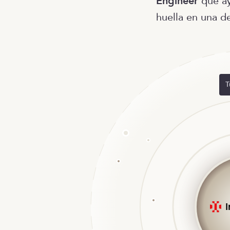
Engineer
que ay
huella en una d
T