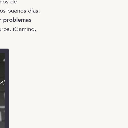
mos de
los buenos días:
er problemas
uros, iGaming,