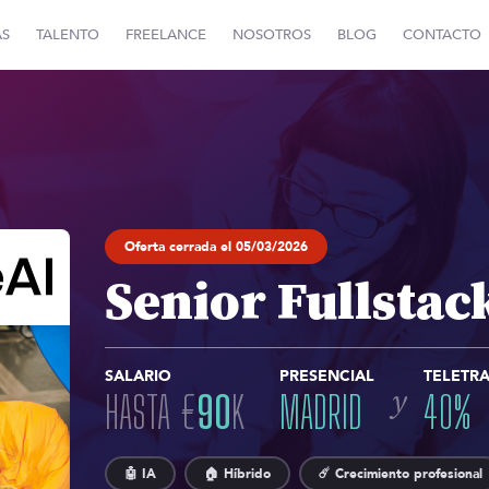
AS
TALENTO
FREELANCE
NOSOTROS
BLOG
CONTACTO
Oferta cerrada el 05/03/2026
Senior Fullstac
SALARIO
PRESENCIAL
TELETR
y
HASTA
€
90
K
MADRID
40
%
🤖 IA
🏠 Híbrido
☄️ Crecimiento profesional