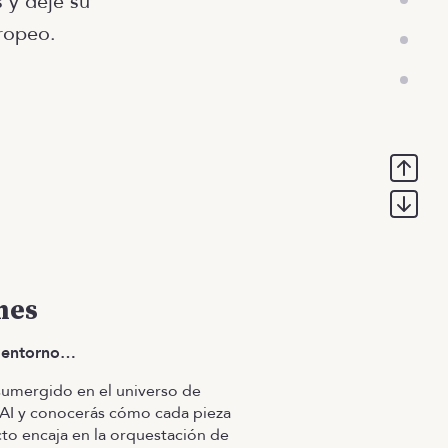
 y deje su
ropeo.
mes
 entorno…
sumergido en el universo de
eAI y conocerás cómo cada pieza
to encaja en la orquestación de