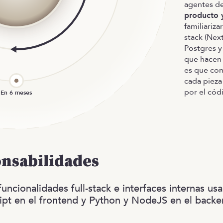
agentes de
producto y
familiariza
stack (Nex
Postgres y
que hacen 
es que co
cada pieza
por el cód
onsabilidades
funcionalidades full-stack e interfaces internas us
ipt en el frontend y Python y NodeJS en el backe