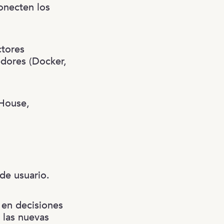
onecten los
ctores
edores (Docker,
kHouse,
de usuario.
 en decisiones
 las nuevas