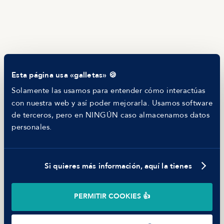
Manfred Daily
Newsletter
Helping companies
RECURSOS
Blog
Tech Career Report
Comparador de Procesos de Selección
Esta página usa «galletas» 🍪
Helping juniors
Hiring report
Solamente las usamos para entender cómo interactúas
MANFRED
con nuestra web y así poder mejorarla. Usamos software
Nosotros
de terceros, pero en NINGÚN caso almacenamos datos
Código ético
personales.
Parte de guerra
Trabajar en Manfred
Si quieres más información, aquí la tienes
©
2026
Manfred Tech S.L.U.
PERMITIR COOKIES 👍
Términos de uso
Política de Privacidad
Cookies