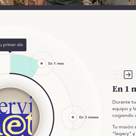
u primer día
En 1 
Durante tu
equipo y l
cogiendo 
Tu misión 
"legacy" y