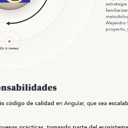
estrategia 
familiariza
metodologí
Alejandro 
proyecto, y
onsabilidades
ás código de calidad
en Angular, que sea
escalab
.
buenas prácticas, tomando parte del ecosistema