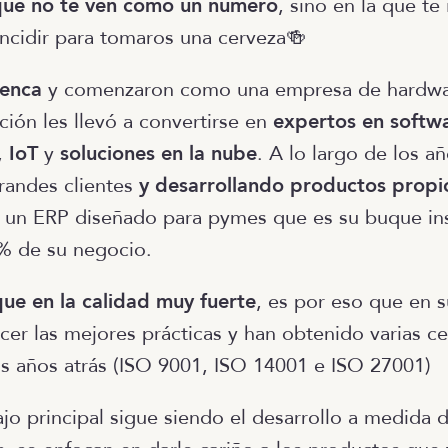
que
no te ven como un número
, sino en la que te
ncidir para tomaros una cerveza🍻
uenca
y comenzaron como una empresa de hardwar
ción les llevó a convertirse en
expertos en softw
,
IoT
y
soluciones en la nube
. A lo largo de los a
randes clientes
y desarrollando productos propi
, un ERP diseñado para pymes que es su buque ins
0% de su negocio.
ue en la calidad muy fuerte
, es por eso que en s
cer las mejores prácticas y han obtenido varias ce
s años atrás (ISO 9001, ISO 14001 e ISO 27001)
jo principal sigue siendo el desarrollo a medida 