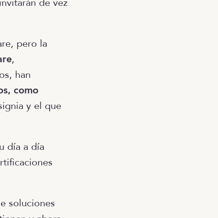
 invitarán de vez
e, pero la
are
,
ños, han
os, como
ignia y el que
u día a día
rtificaciones
de soluciones