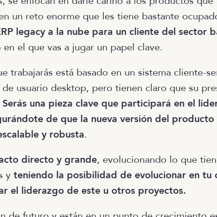
s, se enfocan en darle cariño a los productos que
en un reto enorme que les tiene bastante ocupad
RP legacy a la nube para un cliente del sector 
 en el que vas a jugar un papel clave.
ue trabajarás está basado en un sistema cliente-se
z de usuario desktop, pero tienen claro que su pre
.
Serás una pieza clave que participará en el lid
gurándote de que la nueva versión del producto
escalable y robusta
.
acto directo y grande
, evolucionando lo que tie
s y
teniendo la posibilidad de evolucionar en tu 
r el liderazgo de este u otros proyectos.
ón de futuro y están en un punto de crecimiento 