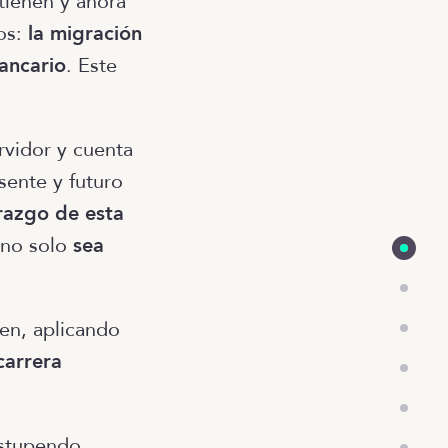
 tienen y ahora
os:
la migración
bancario
. Este
rvidor y cuenta
sente y futuro
erazgo de esta
no solo
sea
nen, aplicando
carrera
estupendo