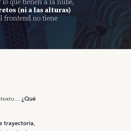
lo que tienen a la nube,
retos (ni a las alturas)
l frontend no tiene
texto...
¿Qué
e trayectoria
,