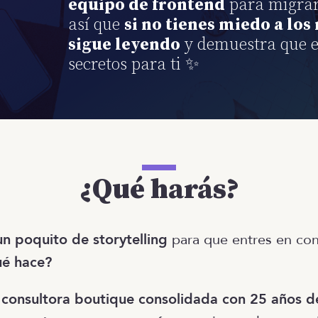
equipo de frontend
para migrar 
así que
si no tienes miedo a los 
sigue leyendo
y demuestra que e
secretos para ti ✨
¿Qué harás?
un poquito de storytelling
para que entres en con
ué hace?
 consultora boutique consolidada con 25 años d