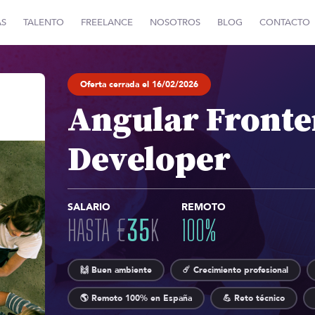
AS
TALENTO
FREELANCE
NOSOTROS
BLOG
CONTACTO
Oferta cerrada el 16/02/2026
Angular Front
Developer
SALARIO
REMOTO
HASTA
€
35
K
100
%
🙌 Buen ambiente
☄️ Crecimiento profesional
🌎 Remoto 100% en España
💪 Reto técnico