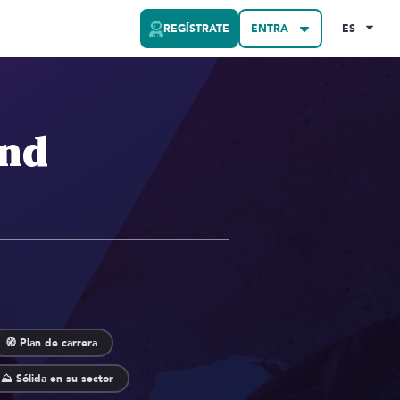
REGÍSTRATE
ENTRA
ES
end
🧭 Plan de carrera
⛰️ Sólida en su sector