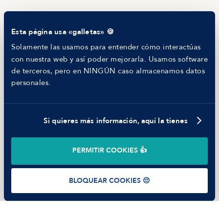
Blog
Tech Career Report
Comparador de Procesos de Selección
Esta página usa «galletas» 🍪
Helping juniors
Hiring report
Solamente las usamos para entender cómo interactúas
MANFRED
con nuestra web y así poder mejorarla. Usamos software
Nosotros
de terceros, pero en NINGÚN caso almacenamos datos
Código ético
personales.
Parte de guerra
Trabajar en Manfred
Si quieres más información, aquí la tienes
©
2026
Manfred Tech S.L.U.
PERMITIR COOKIES 👍
Términos de uso
Política de Privacidad
Cookies
BLOQUEAR COOKIES 😔