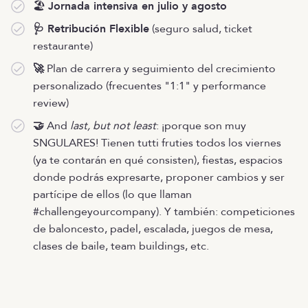
🏖️
Jornada intensiva en julio y agosto
🩺 Retribución Flexible
(seguro salud, ticket
restaurante)
🚀
Plan de carrera y seguimiento del crecimiento
personalizado (frecuentes "1:1" y performance
review)
🤝
And
last, but not least
: ¡porque son muy
SNGULARES! Tienen tutti fruties todos los viernes
(ya te contarán en qué consisten), fiestas, espacios
donde podrás expresarte, proponer cambios y ser
partícipe de ellos (lo que llaman
#challengeyourcompany). Y también: competiciones
de baloncesto, padel, escalada, juegos de mesa,
clases de baile, team buildings, etc.
Oferta cerrada
OTRAS OFERTAS
Listado de ofertas
MENÚ