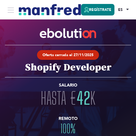
REGÍSTRATE
ES
Oferta cerrada el 27/11/2025
Shopify Developer
SALARIO
HASTA
€
42
K
REMOTO
100
%