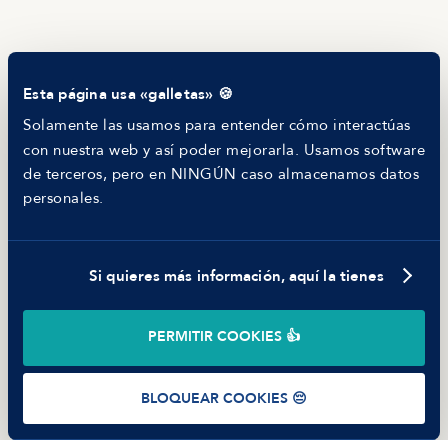
RECURSOS
Blog
Tech Career Report
Comparador de Procesos de Selección
Esta página usa «galletas» 🍪
Helping juniors
Hiring report
Solamente las usamos para entender cómo interactúas
MANFRED
con nuestra web y así poder mejorarla. Usamos software
Nosotros
de terceros, pero en NINGÚN caso almacenamos datos
Código ético
personales.
Parte de guerra
Trabajar en Manfred
Si quieres más información, aquí la tienes
©
2026
Manfred Tech S.L.U.
PERMITIR COOKIES 👍
Términos de uso
Política de Privacidad
Cookies
BLOQUEAR COOKIES 😔