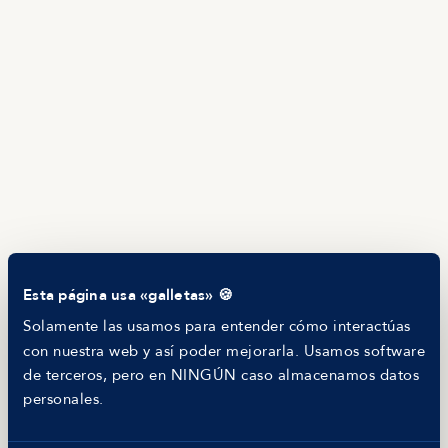
Brújula salarial
Guía de roles
EMPRESAS
Servicios
Calculadora salarial ofertas
HR as a Service
Manfred Daily
Newsletter
Helping companies
RECURSOS
Blog
Tech Career Report
Comparador de Procesos de Selección
Esta página usa «galletas» 🍪
Helping juniors
Hiring report
Solamente las usamos para entender cómo interactúas
MANFRED
con nuestra web y así poder mejorarla. Usamos software
Nosotros
de terceros, pero en NINGÚN caso almacenamos datos
Código ético
personales.
Parte de guerra
Trabajar en Manfred