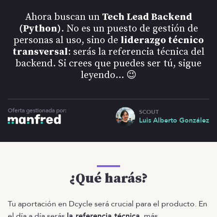
Ahora buscan un
Tech Lead Backend
(Python)
. No es un puesto de gestión de
personas al uso, sino de
liderazgo técnico
transversal
: serás la referencia técnica del
backend. Si crees que puedes ser tú, sigue
leyendo… 😉
Oferta gestionada por:
SCOUT
Luis Alberto González
¿Qué harás?
Tu aportación en Dcycle será crucial para el producto. En
el día a día serás
la referencia técnica
, más