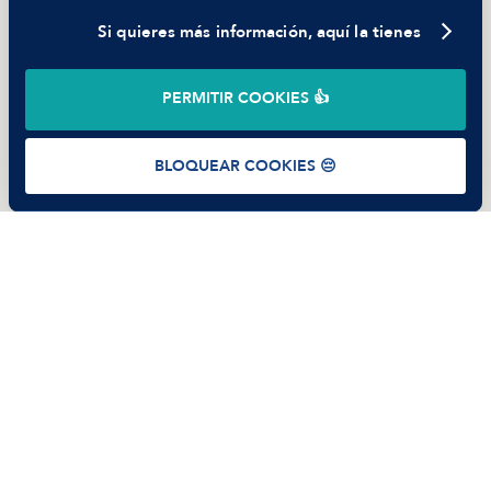
Si quieres más información, aquí la tienes
©
2026
Manfred Tech S.L.U.
PERMITIR COOKIES 👍
Términos de uso
Política de Privacidad
Cookies
BLOQUEAR COOKIES 😔