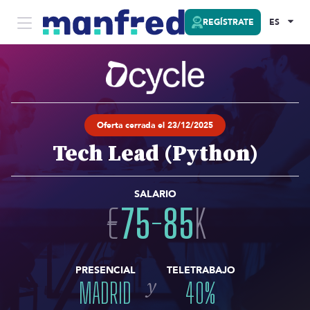
REGÍSTRATE
ES
Oferta cerrada el 23/12/2025
Tech Lead (Python)
SALARIO
€
75
-
85
K
PRESENCIAL
TELETRABAJO
y
MADRID
40
%