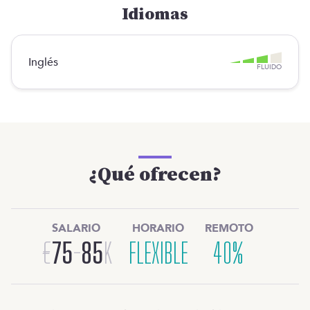
Idiomas
Inglés
FLUIDO
¿Qué ofrecen?
SALARIO
HORARIO
REMOTO
€
75
-
85
K
FLEXIBLE
40%