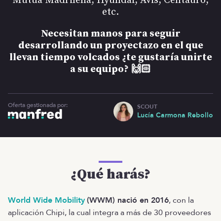
Mutua Madrileña, Hyundai, Avis, Centauro,
etc.
Necesitan manos para seguir
desarrollando un proyectazo en el que
llevan tiempo volcados ¿te gustaría unirte
a su equipo?
🙌🏻
Oferta gestionada por:
SCOUT
Lucía Carmona Rebollo
¿Qué harás?
World Wide Mobility
(WWM) nació en 2016
, con la
aplicación Chipi, la cual integra a más de 30 proveedores