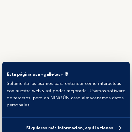
EMPRESAS
Servicios
Calculadora salarial ofertas
HR as a Service
Manfred Daily
Newsletter
Helping companies
RECURSOS
Blog
Tech Career Report
Comparador de Procesos de Selección
Esta página usa «galletas» 🍪
Helping juniors
Hiring report
Solamente las usamos para entender cómo interactúas
MANFRED
con nuestra web y así poder mejorarla. Usamos software
Nosotros
de terceros, pero en NINGÚN caso almacenamos datos
Código ético
personales.
Parte de guerra
Trabajar en Manfred
Si quieres más información, aquí la tienes