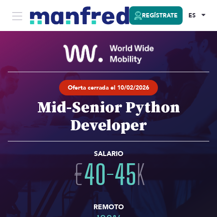
REGÍSTRATE
ES
Oferta cerrada el 10/02/2026
Mid-Senior Python
Developer
SALARIO
€
40
-
45
K
REMOTO