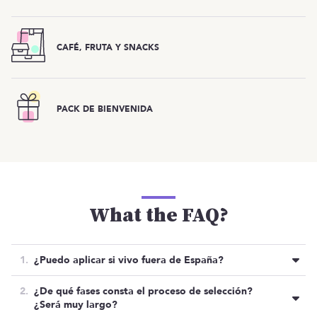
CAFÉ, FRUTA Y SNACKS
PACK DE BIENVENIDA
What the FAQ?
¿Puedo aplicar si vivo fuera de España?
No, por ahora se están centrando en las
¿De qué fases consta el proceso de selección?
candidaturas de las personas residentes en España,
¿Será muy largo?
por temas administrativos, laborales y de huso