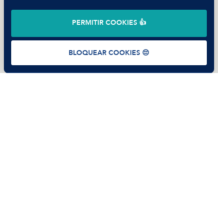
©
2026
Manfred Tech S.L.U.
PERMITIR COOKIES 👍
Términos de uso
Política de Privacidad
Cookies
BLOQUEAR COOKIES 😔
Mid-Senior Python Developer [€40-45K] - World Wide Mobilit