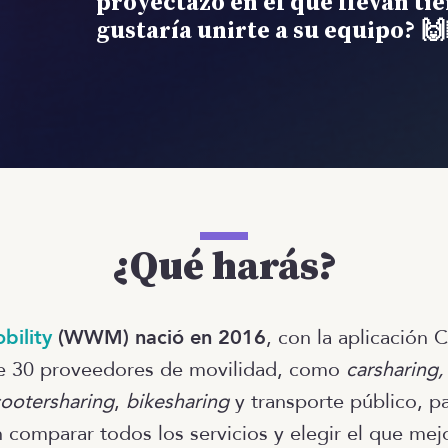
proyectazo en el que llevan ti
gustaría unirte a su equipo?
🙌
¿Qué harás?
bility
(WWM) nació en 2016
, con la aplicación C
de 30 proveedores de movilidad, como
carsharing, 
ootersharing
,
bikesharing
y transporte público, p
 comparar todos los servicios y elegir el que mej