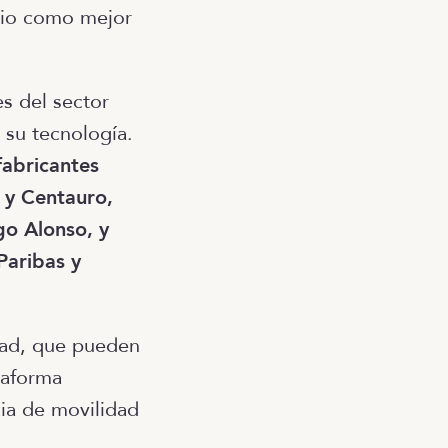
emio como mejor
s del sector
y su tecnología.
fabricantes
 y Centauro,
o Alonso, y
Paribas y
dad, que pueden
taforma
ia de movilidad