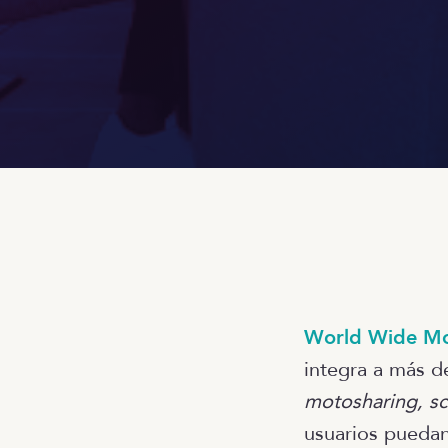
World Wide Mo
integra a más 
motosharing, sc
usuarios puedan