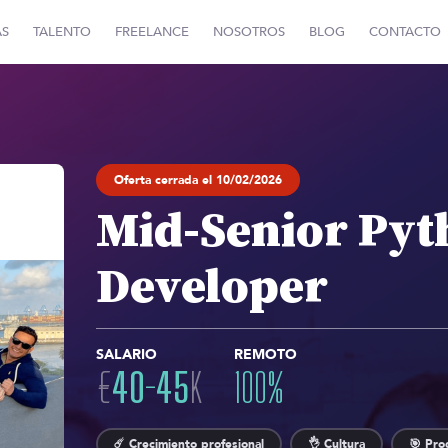
AS
TALENTO
FREELANCE
NOSOTROS
BLOG
CONTACTO
Oferta cerrada el 10/02/2026
Mid-Senior Pyt
Developer
SALARIO
REMOTO
€
40
-
45
K
100
%
☄️ Crecimiento profesional
👌 Cultura
🎯 Pro