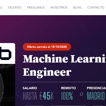
AS
TALENTO
FREELANCE
NOSOTROS
BLOG
CONTACTO
Oferta cerrada el 15/10/2025
Machine Learn
Engineer
SALARIO
REMOTO
PRESENCIA
o
HASTA
€
45
K
100
%
MADRID