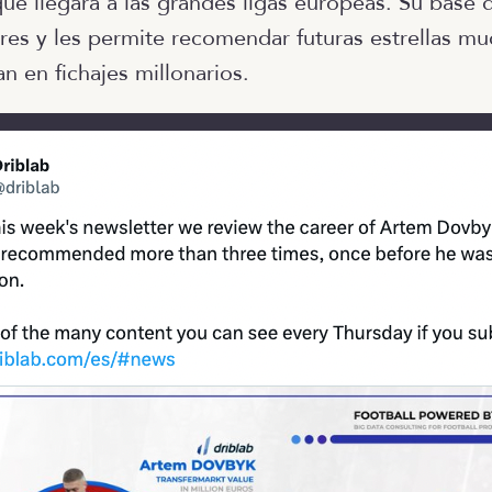
que llegara a las grandes ligas europeas. Su base 
res y les permite recomendar futuras estrellas m
n en fichajes millonarios.