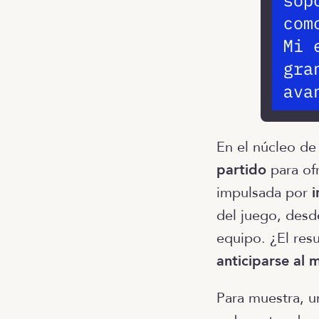
En el núcleo de
partido
para ofr
impulsada por
i
del juego, desd
equipo. ¿El res
anticiparse al 
Para muestra, u