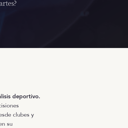
artes?
lisis deportivo.
cisiones
esde clubes y
en su