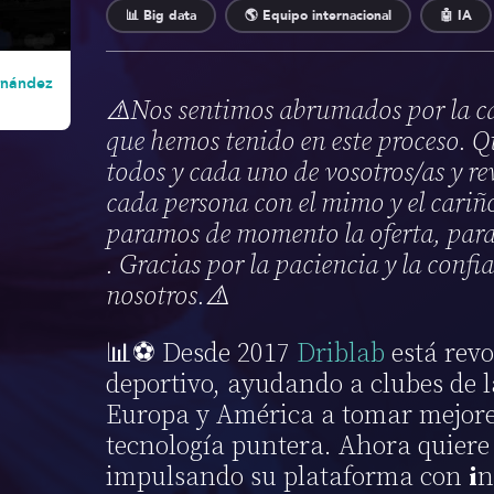
📊 Big data
🌎 Equipo internacional
🤖 IA
rnández
⚠️Nos sentimos abrumados por la ca
que hemos tenido en este proceso. Q
todos y cada uno de vosotros/as y re
cada persona con el mimo y el cariño
paramos de momento la oferta, para
. Gracias por la paciencia y la confi
nosotros.⚠️
📊⚽ Desde 2017
Driblab
está revo
deportivo, ayudando a clubes de l
Europa y América a tomar mejore
tecnología puntera. Ahora quiere
impulsando su plataforma con
i
n