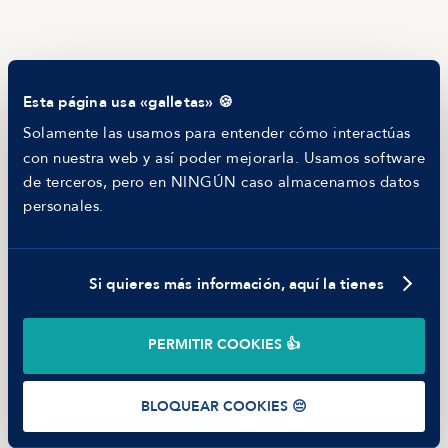
¿Dónde trabajarás?
RECURSOS
Blog
¿Con quién trabajarás?
Tech Career Report
Comparador de Procesos de Selección
Esta página usa «galletas» 🍪
Helping juniors
¿Qué piden?
Hiring report
Solamente las usamos para entender cómo interactúas
MANFRED
con nuestra web y así poder mejorarla. Usamos software
¿Qué ofrecen?
Nosotros
de terceros, pero en NINGÚN caso almacenamos datos
Código ético
personales.
Parte de guerra
Trabajar en Manfred
Si quieres más información, aquí la tienes
©
2026
Manfred Tech S.L.U.
PERMITIR COOKIES 👍
Términos de uso
Política de Privacidad
Cookies
BLOQUEAR COOKIES 😔