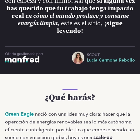
con cabeza y con mimo. Así que
si alguna vez
has querido que tu trabajo tenga impacto
real
en cómo el mundo produce y consume
energía limpia
, este es el sitio,
¡sigue
leyendo!
Oferta gestionada por:
SCOUT
Lucía Carmona Rebollo
¿Qué harás?
Green Eagle
nació con una idea muy clara: hacer que la
operación de energías renovables sea lo más autónoma,
eficiente e inteligente posible. Lo que empezó siendo un
sueño con vocación global, hoy es una
scale-up