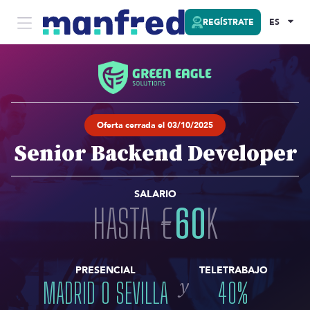
REGÍSTRATE
ES
Oferta cerrada el 03/10/2025
Senior Backend Developer
SALARIO
HASTA
€
60
K
PRESENCIAL
TELETRABAJO
y
MADRID O SEVILLA
40
%