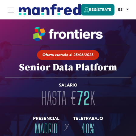
REGÍSTRATE
ES
Oferta cerrada el 25/06/2025
Senior Data Platform
SALARIO
HASTA
€
72
K
PRESENCIAL
TELETRABAJO
y
MADRID
40
%