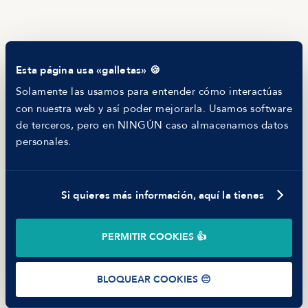
RECURSOS
Blog
Tech Career Report
Comparador de Procesos de Selección
Esta página usa «galletas» 🍪
Helping juniors
Hiring report
Solamente las usamos para entender cómo interactúas
MANFRED
con nuestra web y así poder mejorarla. Usamos software
Nosotros
de terceros, pero en NINGÚN caso almacenamos datos
Código ético
personales.
Parte de guerra
Trabajar en Manfred
Si quieres más información, aquí la tienes
©
2026
Manfred Tech S.L.U.
PERMITIR COOKIES 👍
Términos de uso
Política de Privacidad
Cookies
BLOQUEAR COOKIES 😔