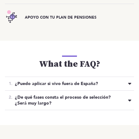
APOYO CON TU PLAN DE PENSIONES
What the FAQ?
¿Puedo aplicar si vivo fuera de España?
No, como habrás visto buscan perfiles que puedan
¿De qué fases consta el proceso de selección?
ir presencialmente a Madrid.
¿Será muy largo?
Rapidito:
Oferta cerrada
OTRAS OFERTAS
Listado de ofertas
MENÚ
- Reunión técnica con el equipo.
Inicio
- Reunión cultural.