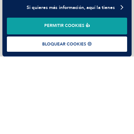
Si quieres más información, aquí la tienes
©
2026
Manfred Tech S.L.U.
PERMITIR COOKIES 👍
Términos de uso
Política de Privacidad
Cookies
BLOQUEAR COOKIES 😔