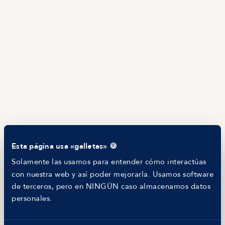
Brújula salarial
Guía de roles
EMPRESAS
Servicios
Calculadora salarial ofertas
HR as a Service
Manfred Daily
Newsletter
Helping companies
RECURSOS
Blog
Tech Career Report
Comparador de Procesos de Selección
Esta página usa «galletas» 🍪
Helping juniors
Hiring report
Solamente las usamos para entender cómo interactúas
MANFRED
con nuestra web y así poder mejorarla. Usamos software
Nosotros
de terceros, pero en NINGÚN caso almacenamos datos
Código ético
personales.
Parte de guerra
Trabajar en Manfred