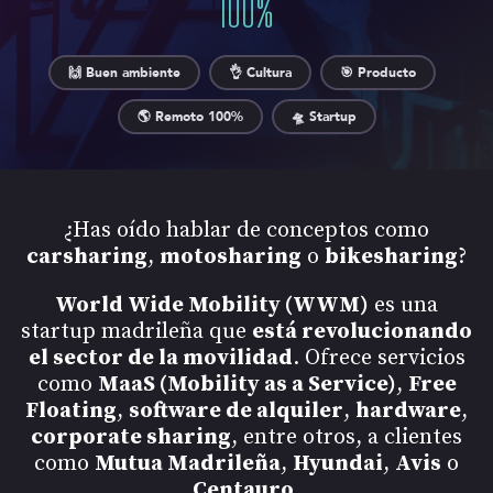
100
%
🙌 Buen ambiente
👌 Cultura
🎯 Producto
🌎 Remoto 100%
🛸 Startup
¿Has oído hablar de conceptos como
carsharing
,
motosharing
o
bikesharing
?
World Wide Mobility (WWM)
es una
startup madrileña que
está revolucionando
el sector de la movilidad
. Ofrece servicios
como
MaaS (Mobility as a Service)
,
Free
Floating
,
software de alquiler
,
hardware
,
corporate sharing
, entre otros, a clientes
como
Mutua Madrileña
,
Hyundai
,
Avis
o
Centauro
.