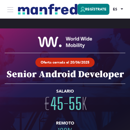
REGÍSTRATE
ES
Oferta cerrada el 20/06/2025
Senior Android Developer
SALARIO
€
45
-
55
K
REMOTO