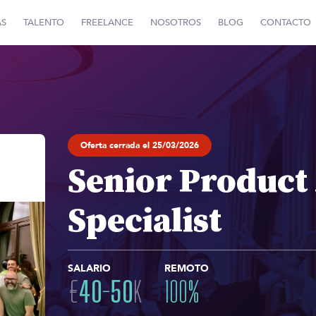
AS
TALENTO
FREELANCE
NOSOTROS
BLOG
CONTACTO
Oferta cerrada el 25/03/2026
Senior Product 
Specialist
SALARIO
REMOTO
€
40
-
50
K
100
%