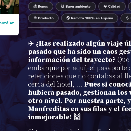
💰 Bonus
🙌 Buen ambiente
💎 Calidad
🎯 Producto
🌎 Remoto 100% en España
💪 
onzález
✈️
¿Has realizado algún viaje ú
pasado que ha sido un caos ges
información del trayecto?
Que 
embarque por aquí, el pasaporte c
retenciones que no contabas al ll
cerca del hotel, …
Pues si conoc
hubiera pasado, gestionan los 
otro nivel. Por nuestra parte,
Manfreditas en sus filas y el f
inmejorable! 🙌