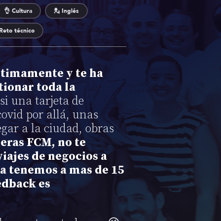
👌 Cultura
💂 Inglés
Reto técnico
ltimamente y te ha
tionar toda la
si una tarjeta de
ovid por allá, unas
egar a la ciudad, obras
ieras FCM, no te
viajes de negocios a
 ya tenemos a mas de 15
eedback es