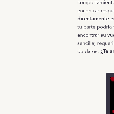
comportamientos
encontrar respue
directamente
en
tu parte podría
encontrar su vu
sencilla; requer
de datos.
¿Te a