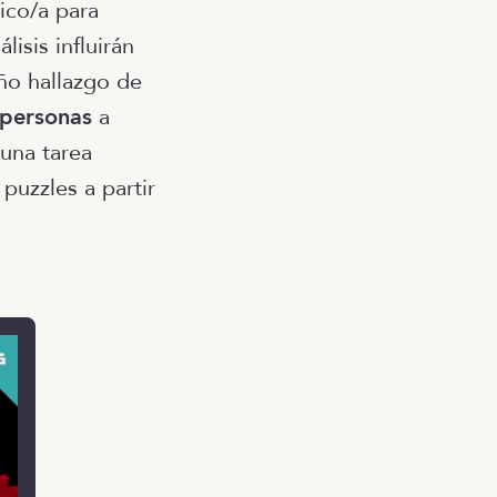
ico/a para
isis influirán
ño hallazgo de
 personas
a
 una tarea
 puzzles a partir