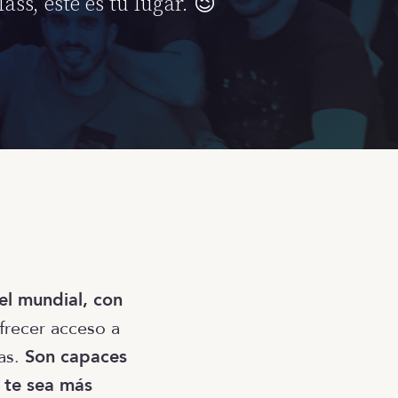
ass, este es tu lugar. 😉
el mundial, con
frecer acceso a
cas.
Son capaces
e te sea más