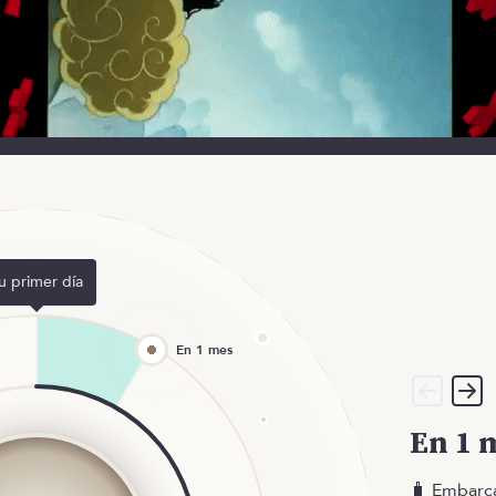
u primer día
En 1 
🧳 Embarc