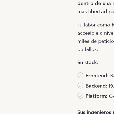
dentro de una m
más libertad
par
Tu labor como R
accesible a niv
miles de petici
de fallos.
Su stack:
Frontend:
Re
Backend:
Ru
Platform:
Go
Sus ingenieros 