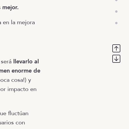
 mejor.
 en la mejora
 será
llevarlo al
umen enorme de
oca cosa!) y
yor impacto en
ue fluctúan
uarios con