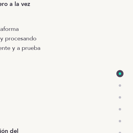
ro a la vez
taforma
y procesando
ente y a prueba
ión del