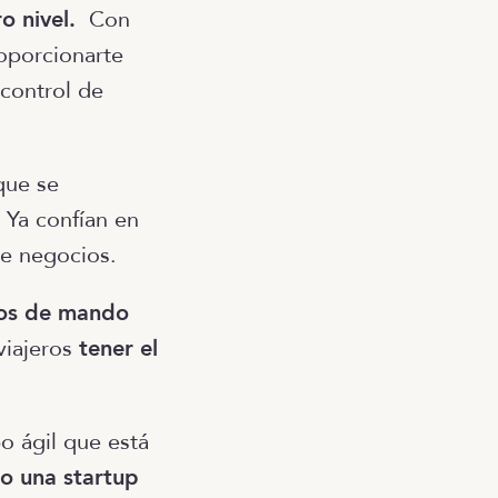
ro nivel.
Con
roporcionarte
 control de
que se
 Ya confían en
de negocios.
ros de mando
 viajeros
tener el
o ágil que está
o una startup