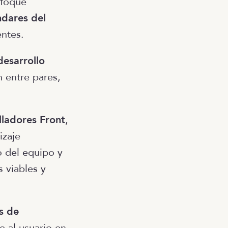
nfoque
ndares del
entes.
desarrollo
n entre pares,
lladores Front
,
izaje
o del equipo y
 viables y
s de
 al usuario en