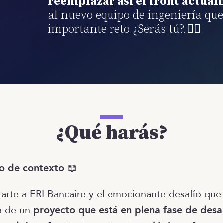
reemplazar así el front actua
al nuevo equipo de ingeniería que
importante reto ¿Serás tú?.🦸‍♂️
¿Qué harás?
o de contexto
📖
arte a ERI Bancaire y el emocionante desafío que
ta de un
proyecto que está en plena fase de desar