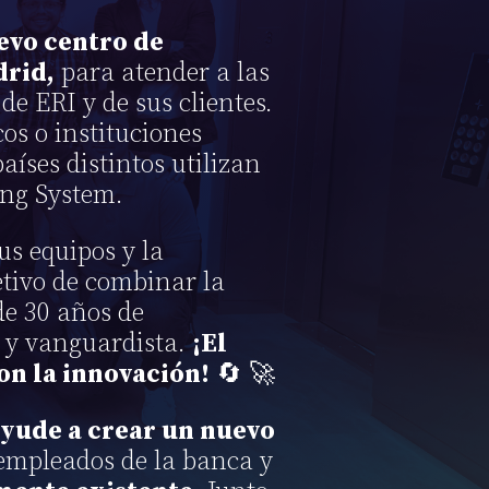
evo centro de
drid,
para atender a las
de ERI y de sus clientes.
os o instituciones
aíses distintos utilizan
ng System.
us equipos y la
etivo de combinar la
e 30 años de
 y vanguardista.
¡El
on la innovación!
🔄 🚀
ayude a crear un nuevo
empleados de la banca y