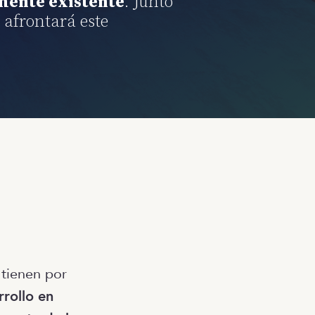
lmente existente
. Junto
 afrontará este
 tienen por
rollo en