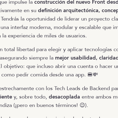
que impulse la
construcción del nuevo Front des
tivamente en su
definición arquitectónica, conce
. Tendrás la oportunidad de liderar un proyecto cl
una interfaz moderna, modular y escalable que i
 la experiencia de miles de usuarios.
n total libertad para elegir y aplicar tecnologías
 asegurando siempre la
mejor usabilidad, clarida
l objetivo: que incluso abrir una cuenta o hacer u
vo como pedir comida desde una app. 🍔💸
estrechamente con los Tech Leads de Backend par
ciente
y, sobre todo,
desacoplada
entre ambos mu
ndiza (¡pero en buenos términos! 😉).