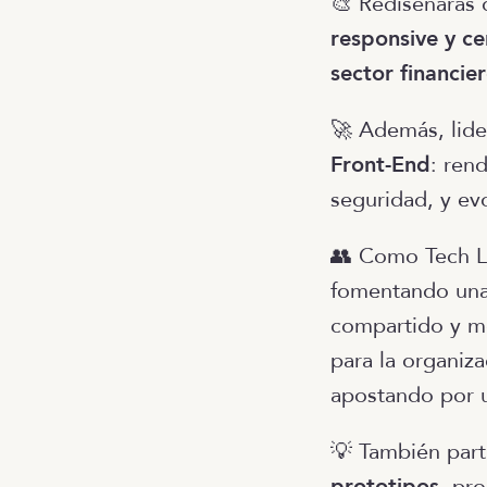
🎨 Rediseñarás 
responsive y ce
sector financie
🚀 Además, lide
Front-End
: ren
seguridad, y ev
👥 Como Tech 
fomentando una 
compartido y me
para la organiz
apostando por u
💡 También part
prototipos
, pr