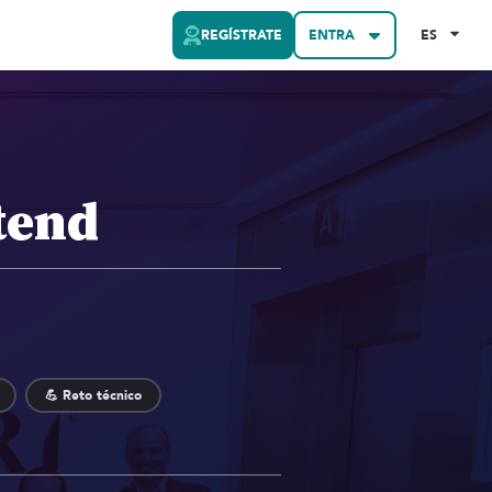
REGÍSTRATE
ENTRA
ES
tend
💪 Reto técnico