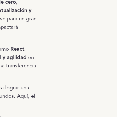
de cero
,
ptualización y
ave para un gran
mpactará
 como
React,
d y agilidad
en
na transferencia
a lograr una
ndos. Aquí, el