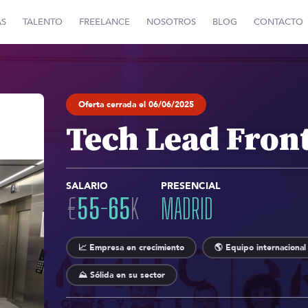
AS
TALENTO
FREELANCE
NOSOTROS
BLOG
CONTACTO
Oferta cerrada el 06/06/2025
Tech Lead Fron
SALARIO
PRESENCIAL
€
55
-
65
K
MADRID
📈 Empresa en crecimiento
🌎 Equipo internacional
⛰️ Sólida en su sector