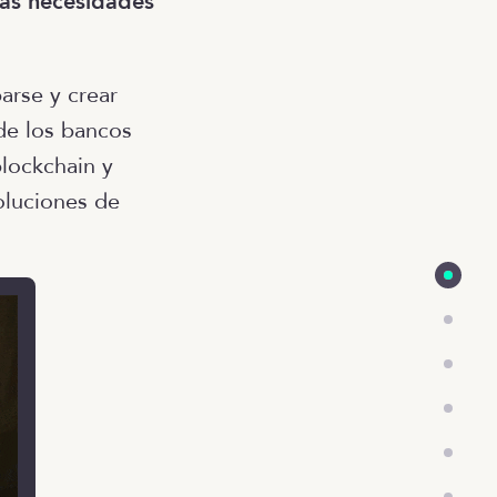
sas necesidades
arse y crear
de los bancos
blockchain y
oluciones de