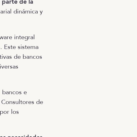
 parte de la
arial dinámica y
ware integral
e. Este sistema
tivas de bancos
iversas
s bancos e
s Consultores de
por los