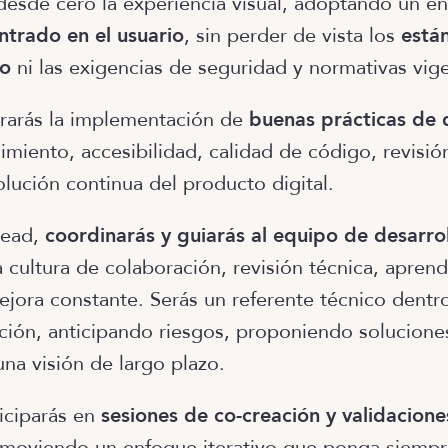
desde cero la experiencia visual, adoptando un e
ntrado en el usuario
, sin perder de vista los
está
ro
ni las exigencias de seguridad y normativas vig
rarás la implementación de
buenas prácticas de 
dimiento, accesibilidad, calidad de código, revisió
olución continua del producto digital.
Lead,
coordinarás y guiarás al equipo de desarro
cultura de colaboración, revisión técnica, aprend
jora constante. Serás un referente técnico dentr
ación, anticipando riesgos, proponiendo soluciones
na visión de largo plazo.
iciparás en
sesiones de co-creación y validacione
omoviendo un enfoque iterativo que ponga siempre