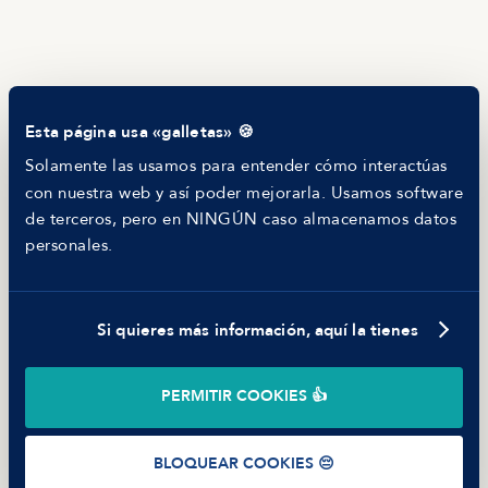
Helping companies
RECURSOS
Blog
Tech Career Report
Comparador de Procesos de Selección
Esta página usa «galletas» 🍪
Helping juniors
Hiring report
Solamente las usamos para entender cómo interactúas
MANFRED
con nuestra web y así poder mejorarla. Usamos software
Nosotros
de terceros, pero en NINGÚN caso almacenamos datos
Código ético
personales.
Parte de guerra
Trabajar en Manfred
Si quieres más información, aquí la tienes
©
2026
Manfred Tech S.L.U.
PERMITIR COOKIES 👍
Términos de uso
Política de Privacidad
Cookies
BLOQUEAR COOKIES 😔