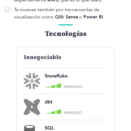
(especialmente
AWS
, que es lo que usan).
Te mueves también por herramientas de
visualización como
Qlik Sense
o
Power BI
.
Tecnologías
Innegociable
Snowflake
AVANZADO
dbt
AVANZADO
SQL