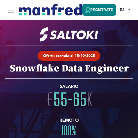
REGÍSTRATE
ES
Oferta cerrada el 15/10/2025
Snowflake Data Engineer
SALARIO
€
55
-
65
K
REMOTO
100
%