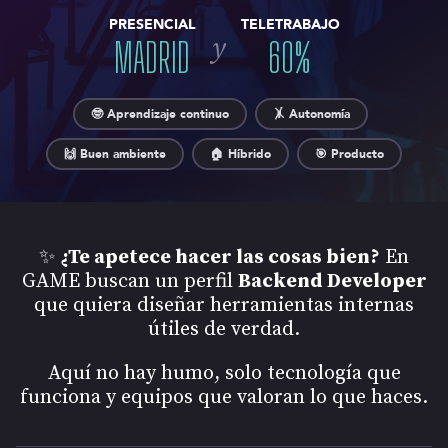
PRESENCIAL
TELETRABAJO
y
MADRID
60
%
🤓 Aprendizaje continuo
🤸 Autonomía
🙌 Buen ambiente
🏠 Híbrido
🎯 Producto
✨
¿Te apetece hacer las cosas bien?
En
GAME buscan un perfil
Backend Developer
que quiera diseñar herramientas internas
útiles de verdad.
Aquí no hay humo, solo tecnología que
funciona y equipos que valoran lo que haces.