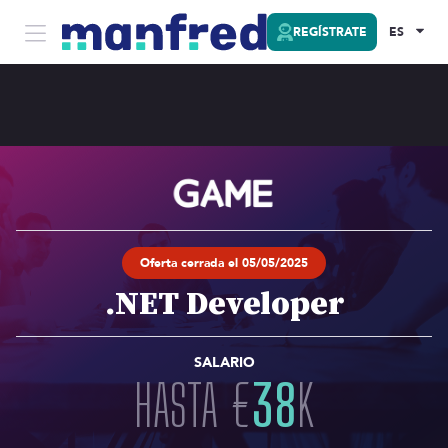
REGÍSTRATE
ES
Oferta cerrada el 05/05/2025
.NET Developer
SALARIO
HASTA
€
38
K