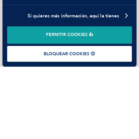
Trabajar en Manfred
Si quieres más información, aquí la tienes
©
2026
Manfred Tech S.L.U.
PERMITIR COOKIES 👍
Términos de uso
Política de Privacidad
Cookies
BLOQUEAR COOKIES 😔