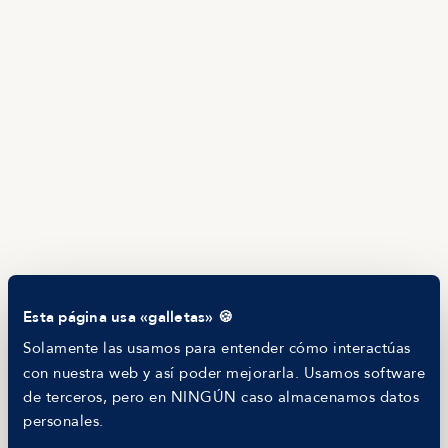
Ofertas
Brújula salarial
Guía de roles
EMPRESAS
Servicios
Calculadora salarial ofertas
HR as a Service
Manfred Daily
Newsletter
Helping companies
RECURSOS
Blog
Tech Career Report
Comparador de Procesos de Selección
Esta página usa «galletas» 🍪
Helping juniors
Hiring report
Solamente las usamos para entender cómo interactúas
MANFRED
con nuestra web y así poder mejorarla. Usamos software
Nosotros
de terceros, pero en NINGÚN caso almacenamos datos
Código ético
personales.
Parte de guerra