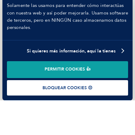
Hiring report
Solamente las usamos para entender cómo interactúas
MANFRED
con nuestra web y así poder mejorarla. Usamos software
Nosotros
de terceros, pero en NINGÚN caso almacenamos datos
Código ético
personales.
Parte de guerra
Trabajar en Manfred
Si quieres más información, aquí la tienes
©
2026
Manfred Tech S.L.U.
PERMITIR COOKIES 👍
Términos de uso
Política de Privacidad
Cookies
BLOQUEAR COOKIES 😔