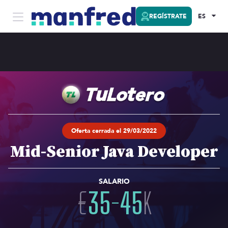
REGÍSTRATE
ES
Oferta cerrada el 29/03/2022
Mid-Senior Java Developer
SALARIO
€
35
-
45
K