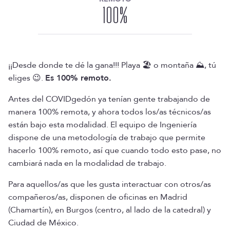
algún problema en los servidores smtp y
100
%
se empiezan a encolar los mails, si los
tiempos de respuesta medios que están
tardando pasan de ciertos umbrales…
Soporte. Si algún compañero tiene alguna
¡¡Desde donde te dé la gana!!! Playa 🏖️ o montaña ⛰️, tú
duda técnica o ve algo que cree que no es
eliges 😉.
Es 100% remoto.
normal, puede generar una incidencia
también.
Antes del COVIDgedón ya tenían gente trabajando de
Aparte del nivel 1, siempre habrá otra persona
manera 100% remota, y ahora todos los/as técnicos/as
técnica de nivel 2. Se trata de un/a compañero/a
están bajo esta modalidad. El equipo de Ingeniería
con un nivel de conocimiento profundo y mayor
dispone de una metodología de trabajo que permite
experiencia, y que podrá aportar luz a la hora de
hacerlo 100% remoto, así que cuando todo esto pase, no
tomar decisiones en cada una de las situaciones
cambiará nada en la modalidad de trabajo.
que se den. Así que siempre tendrás soporte de un
compañero de nivel 2 para la resolución de aquellas
Para aquellos/as que les gusta interactuar con otros/as
incidencias más complejas.
compañeros/as, disponen de oficinas en Madrid
(Chamartín), en Burgos (centro, al lado de la catedral) y
Ciudad de México.