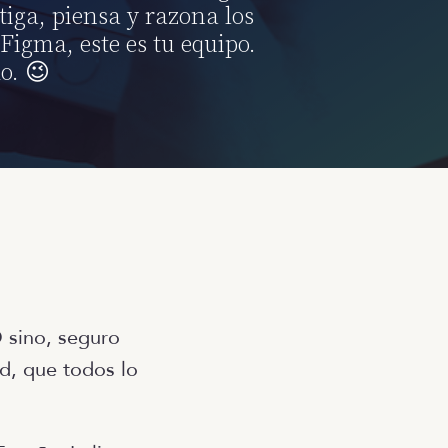
tiga, piensa y razona los
Figma, este es tu equipo.
o. 😉
O sino, seguro
ad, que todos lo