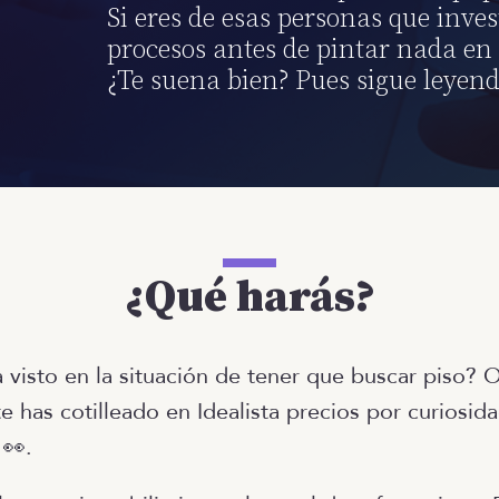
Si eres de esas personas que inves
procesos antes de pintar nada en 
¿Te suena bien? Pues sigue leyend
¿Qué harás?
 visto en la situación de tener que buscar piso? 
 has cotilleado en Idealista precios por curiosid
👀.