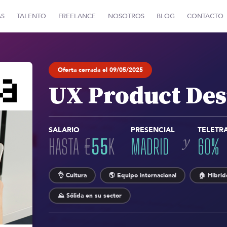
AS
TALENTO
FREELANCE
NOSOTROS
BLOG
CONTACTO
Oferta cerrada el 09/05/2025
UX Product Des
SALARIO
PRESENCIAL
TELETR
y
HASTA
€
55
K
MADRID
60
%
👌 Cultura
🌎 Equipo internacional
🏠 Híbrid
⛰️ Sólida en su sector