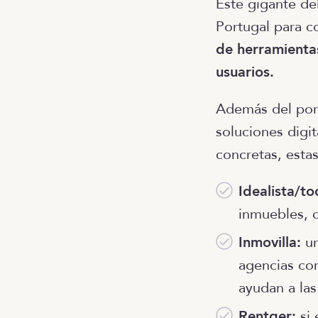
Este gigante del
Portugal para c
de herramientas
usuarios.
Además del por
soluciones digi
concretas, estas
Idealista/to
inmuebles, c
Inmovilla:
un
agencias con
ayudan a las
Rentger:
si 