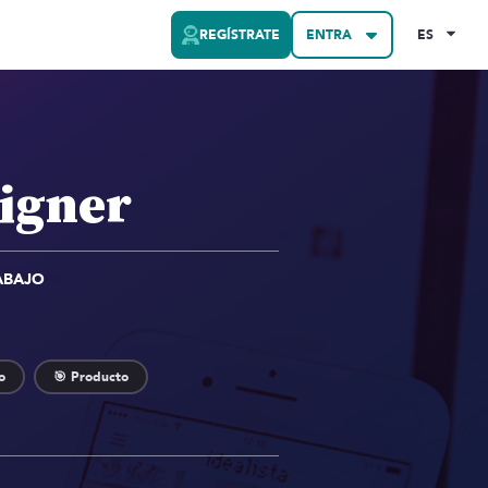
REGÍSTRATE
ENTRA
ES
igner
ABAJO
o
🎯 Producto