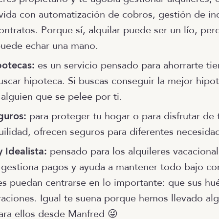
la vida con automatización de cobros, gestión de in
ontratos. Porque sí, alquilar puede ser un lío, per
puede echar una mano.
potecas:
es un servicio pensado para ahorrarte tie
uscar hipoteca. Si buscas conseguir la mejor hipo
 alguien que se pelee por ti.
guros:
para proteger tu hogar o para disfrutar de 
ilidad, ofrecen seguros para diferentes necesida
 Idealista:
pensado para los alquileres vacacional
 gestiona pagos y ayuda a mantener todo bajo con
nes puedan centrarse en lo importante: que sus h
raciones. Igual te suena porque hemos llevado al
ara ellos desde Manfred 😜