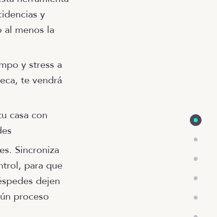
cidencias y
o al menos la
mpo y stress a
teca, te vendrá
tu casa con
des
es. Sincroniza
trol, para que
uéspedes dejen
gún proceso