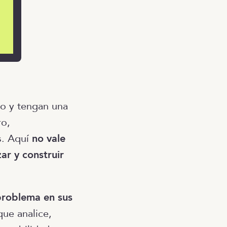
to y tengan una
ro,
s. Aquí
no vale
ar y construir
 problema en sus
que analice,