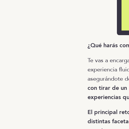
¿Qué harás com
Te vas a encarg
experiencia flui
asegurándote de
con tirar de un
experiencias q
El principal re
distintas facet