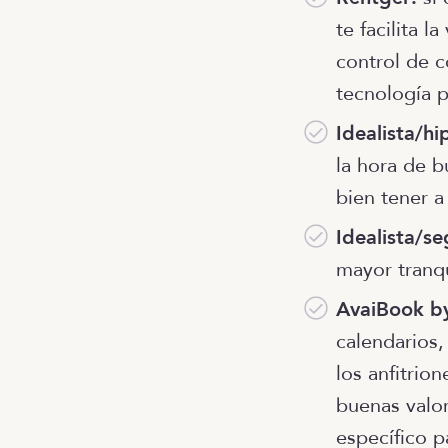
te facilita 
control de c
tecnología 
Idealista/hi
la hora de b
bien tener a
Idealista/se
mayor tranqu
AvaiBook by
calendarios,
los anfitrio
buenas valo
específico p