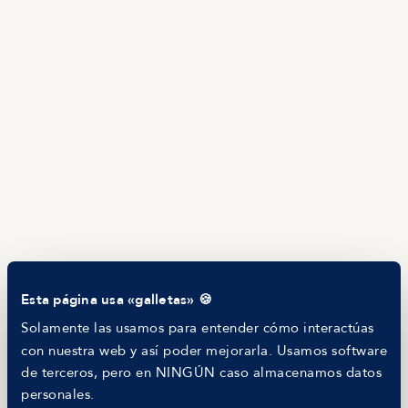
Ofertas en Telegram
Ofertas
Brújula salarial
Guía de roles
EMPRESAS
Servicios
Calculadora salarial ofertas
HR as a Service
Manfred Daily
Newsletter
Helping companies
RECURSOS
Blog
Tech Career Report
Comparador de Procesos de Selección
Esta página usa «galletas» 🍪
Helping juniors
Hiring report
Solamente las usamos para entender cómo interactúas
MANFRED
con nuestra web y así poder mejorarla. Usamos software
Nosotros
de terceros, pero en NINGÚN caso almacenamos datos
Código ético
personales.
Parte de guerra