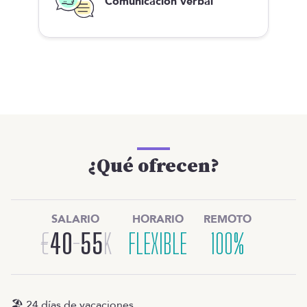
Comunicación verbal
¿Qué ofrecen?
SALARIO
HORARIO
REMOTO
€
40
-
55
K
FLEXIBLE
100%
🏖️ 24 días de vacaciones