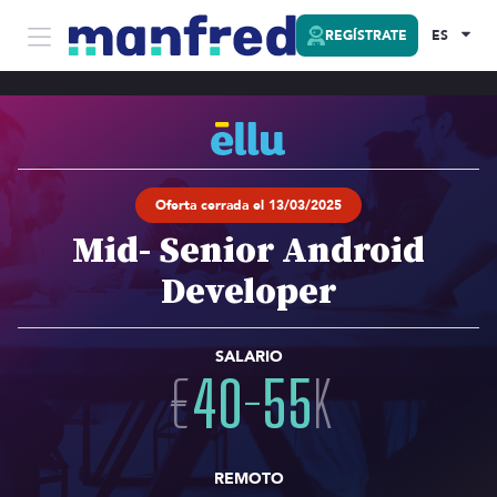
REGÍSTRATE
ES
Oferta cerrada el 13/03/2025
Mid- Senior Android
Developer
SALARIO
€
40
-
55
K
REMOTO