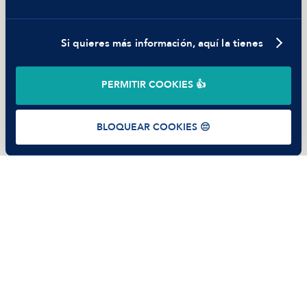
Trabajar en Manfred
Si quieres más información, aquí la tienes
©
2026
Manfred Tech S.L.U.
PERMITIR COOKIES 👍
Términos de uso
Política de Privacidad
Cookies
BLOQUEAR COOKIES 😔