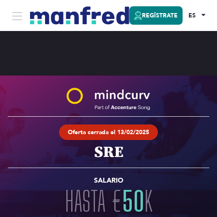
REGÍSTRATE
ES
Oferta cerrada el 13/02/2025
SRE
SALARIO
HASTA
€
50
K