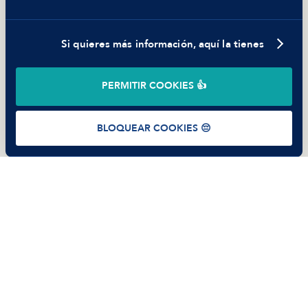
Trabajar en Manfred
Si quieres más información, aquí la tienes
©
2026
Manfred Tech S.L.U.
PERMITIR COOKIES 👍
Términos de uso
Política de Privacidad
Cookies
BLOQUEAR COOKIES 😔