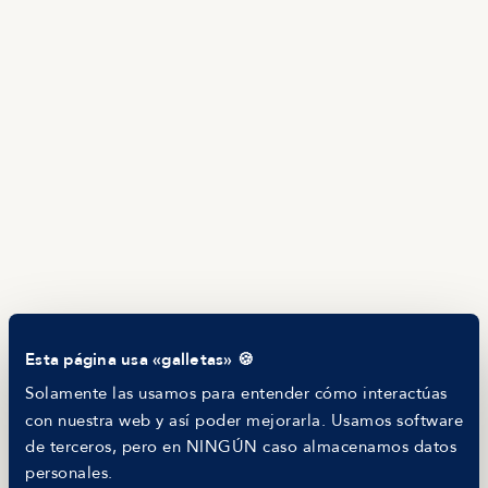
Ofertas en Telegram
Ofertas
Brújula salarial
Guía de roles
EMPRESAS
Servicios
Calculadora salarial ofertas
HR as a Service
Manfred Daily
Newsletter
Helping companies
RECURSOS
Blog
Tech Career Report
Comparador de Procesos de Selección
Esta página usa «galletas» 🍪
Helping juniors
Hiring report
Solamente las usamos para entender cómo interactúas
MANFRED
con nuestra web y así poder mejorarla. Usamos software
Nosotros
de terceros, pero en NINGÚN caso almacenamos datos
Código ético
personales.
Parte de guerra