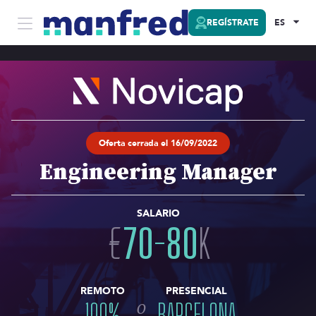
REGÍSTRATE
ES
Oferta cerrada el 16/09/2022
Engineering Manager
SALARIO
€
70
-
80
K
REMOTO
PRESENCIAL
o
100
%
BARCELONA