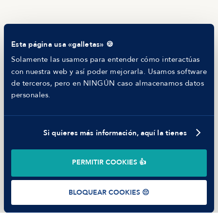
RECURSOS
Blog
Tech Career Report
Comparador de Procesos de Selección
Esta página usa «galletas» 🍪
Helping juniors
Hiring report
Solamente las usamos para entender cómo interactúas
MANFRED
con nuestra web y así poder mejorarla. Usamos software
Nosotros
de terceros, pero en NINGÚN caso almacenamos datos
Código ético
personales.
Parte de guerra
Trabajar en Manfred
Si quieres más información, aquí la tienes
©
2026
Manfred Tech S.L.U.
PERMITIR COOKIES 👍
Términos de uso
Política de Privacidad
Cookies
BLOQUEAR COOKIES 😔