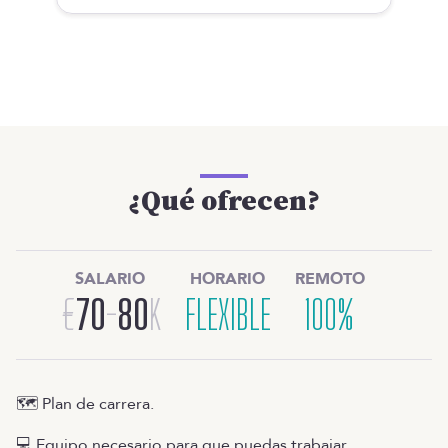
¿Qué ofrecen?
SALARIO
HORARIO
REMOTO
€
70
-
80
K
FLEXIBLE
100%
🗺️ Plan de carrera.
💻 Equipo necesario para que puedas trabajar