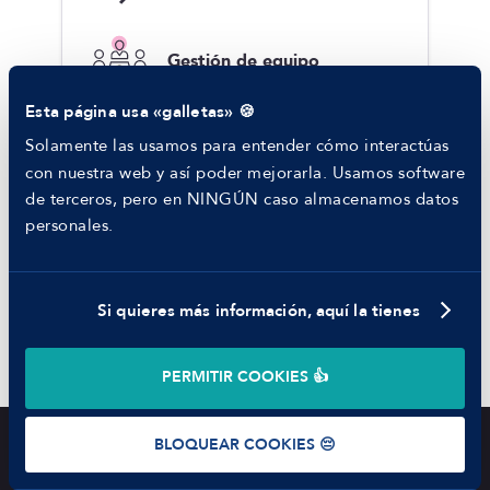
RECURSOS
Blog
Gestión de equipo
Tech Career Report
Comparador de Procesos de Selección
Esta página usa «galletas» 🍪
Helping juniors
Hiring report
Solamente las usamos para entender cómo interactúas
Liderazgo
MANFRED
con nuestra web y así poder mejorarla. Usamos software
Nosotros
de terceros, pero en NINGÚN caso almacenamos datos
Código ético
personales.
Parte de guerra
Estaría bien
Trabajar en Manfred
Si quieres más información, aquí la tienes
Comunicación verbal
©
2026
Manfred Tech S.L.U.
PERMITIR COOKIES 👍
Visión estratégica
Términos de uso
Política de Privacidad
Cookies
BLOQUEAR COOKIES 😔
Oferta cerrada
OTRAS OFERTAS
Listado de ofertas
MENÚ