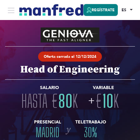
REGÍSTRATE
ES
Oferta cerrada el 12/12/2024
Head of Engineering
SALARIO
VARIABLE
HASTA
€
80
K
+
€
10
K
PRESENCIAL
TELETRABAJO
y
MADRID
30
%