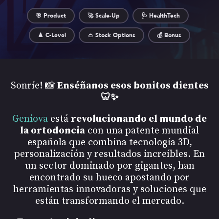
🎯 Product
🚀 Scale-Up
🩺 HealthTech
♟️ C-Level
👛 Stock Options
💰 Bonus
Sonríe! 📸
Enséñanos esos bonitos dientes
🦷✨
Geniova
está
revolucionando el mundo de
la ortodoncia
con una patente mundial
española que combina tecnología 3D,
personalización y resultados increíbles. En
un sector dominado por gigantes, han
encontrado su hueco apostando por
herramientas innovadoras y soluciones que
están transformando el mercado.