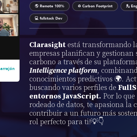
🌎 Remote 100%
♻️ Carbon Footprint
💂 Eng
💻 fullstack Dev
Clarasight
está transformando l
empresas planifican y gestionan 
carbono a través de su plataform
Barrajón
Intelligence platform
, combinand
conocimientos predictivos 🌍. Ac
buscando varios perfiles de
FullS
entornos JavaScript.
Por lo que 
rodeado de datos, te apasiona la 
contribuir a un futuro más sosteni
rol perfecto para ti!💡👇