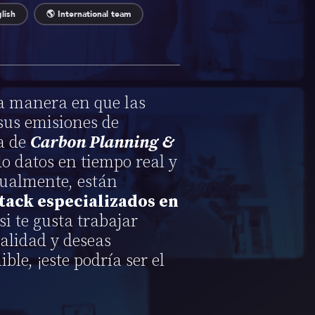
lish
🌎 International team
a manera en que las
sus emisiones de
a de
Carbon Planning &
o datos en tiempo real y
tualmente, están
tack especializados en
si te gusta trabajar
calidad y deseas
ble, ¡este podría ser el