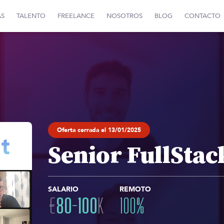
AS
TALENTO
FREELANCE
NOSOTROS
BLOG
CONTACTO
Oferta cerrada el 13/01/2025
Senior FullStac
SALARIO
REMOTO
€
80
-
100
K
100
%