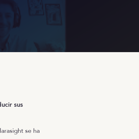
ucir sus
arasight se ha