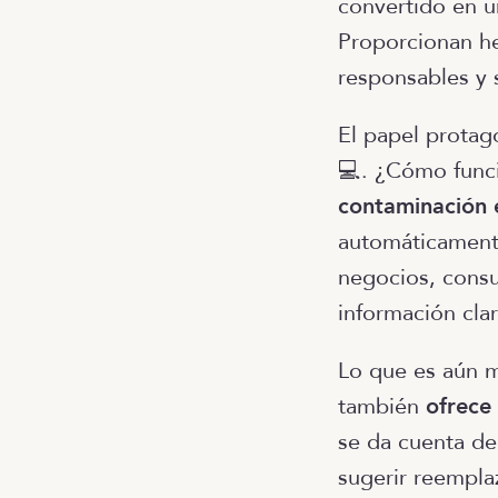
convertido en un
Proporcionan he
responsables y 
El papel protag
💻. ¿Cómo func
contaminación 
automáticamente
negocios, consu
información cla
Lo que es aún m
también
ofrece
se da cuenta d
sugerir reemplaz