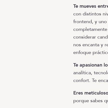
Te mueves entr
con distintos ni
frontend, y uno 
completamente e
considerar candi
nos encanta y re
enfoque práctico
Te apasionan lo
analítica, tecno
confort. Te enc
Eres meticuloso
porque sabes qu