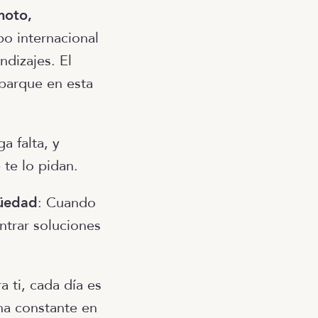
moto,
po internacional
ndizajes. El
barque en esta
a falta, y
te lo pidan.
güedad
: Cuando
ntrar soluciones
ra ti, cada día es
na constante en