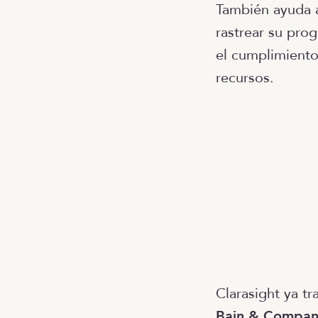
También ayuda a
rastrear su prog
el cumplimiento
recursos.
Clarasight ya t
Bain & Compan