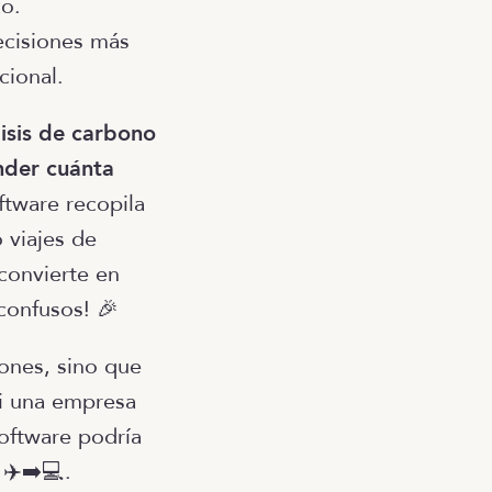
co.
ecisiones más
cional.
lisis de carbono
nder cuánta
oftware recopila
 viajes de
convierte en
confusos! 🎉
ones, sino que
si una empresa
oftware podría
 ✈️➡️💻.