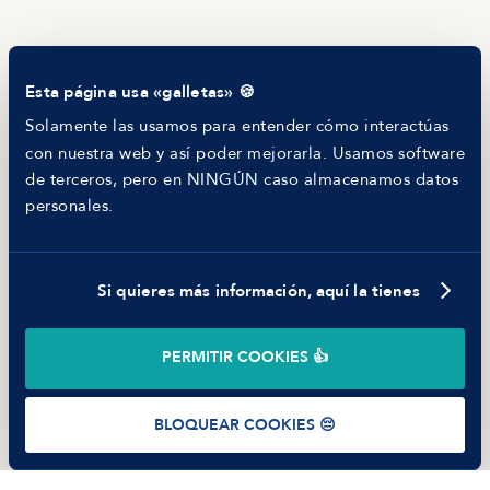
Blog
Tech Career Report
Comparador de Procesos de Selección
Esta página usa «galletas» 🍪
Helping juniors
Hiring report
Solamente las usamos para entender cómo interactúas
MANFRED
con nuestra web y así poder mejorarla. Usamos software
Nosotros
de terceros, pero en NINGÚN caso almacenamos datos
Código ético
personales.
Parte de guerra
Trabajar en Manfred
Si quieres más información, aquí la tienes
©
2026
Manfred Tech S.L.U.
PERMITIR COOKIES 👍
Términos de uso
Política de Privacidad
Cookies
BLOQUEAR COOKIES 😔