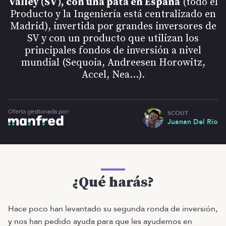
Valley (SV), con una pata en España
(todo el
Producto y la Ingeniería está centralizado en
Madrid), invertida por grandes inversores de
SV y con un producto que utilizan los
principales fondos de inversión a nivel
mundial (Sequoia, Andreesen Horowitz,
Accel, Nea…).
Oferta gestionada por:
SCOUT
Juanan Del Río
¿Qué harás?
Hace poco han levantado su segunda ronda de inversión,
y nos han pedido ayuda para que les ayudemos en