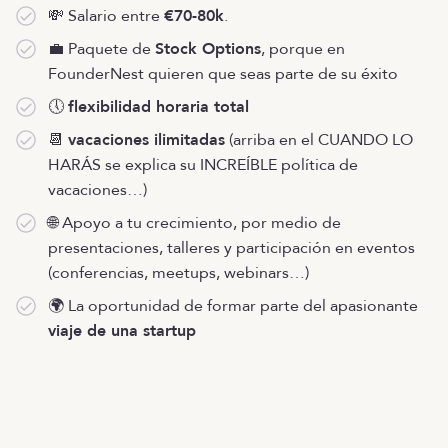
💸 Salario entre
€70-80k
.
💼 Paquete de
Stock Options
, porque en
FounderNest quieren que seas parte de su éxito
🕔
flexibilidad horaria total
📆
vacaciones ilimitadas
(arriba en el CUANDO LO
HARÁS se explica su INCREÍBLE política de
vacaciones…)
🌐 Apoyo a tu crecimiento, por medio de
presentaciones, talleres y participación en eventos
(conferencias, meetups, webinars…)
🌍 La oportunidad de formar parte del apasionante
viaje de una startup
Oferta cerrada
OTRAS OFERTAS
Listado de ofertas
MENÚ
Inicio