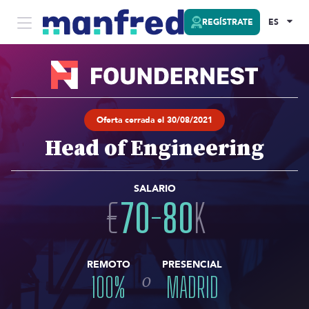
REGÍSTRATE
ES
Oferta cerrada el 30/08/2021
Head of Engineering
SALARIO
€
70
-
80
K
REMOTO
PRESENCIAL
o
100
%
MADRID