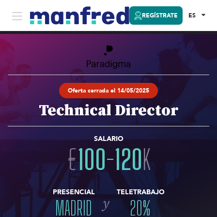
REGÍSTRATE
ES
Oferta cerrada el 14/05/2025
Technical Director
SALARIO
€
100
-
120
K
PRESENCIAL
TELETRABAJO
y
MADRID
20
%