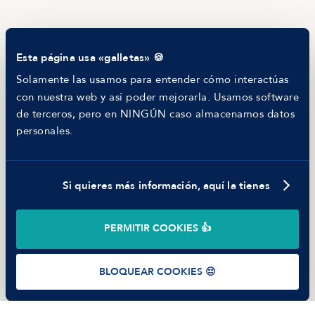
Blog
Tech Career Report
Comparador de Procesos de Selección
Esta página usa «galletas» 🍪
Helping juniors
Hiring report
Solamente las usamos para entender cómo interactúas
MANFRED
con nuestra web y así poder mejorarla. Usamos software
Nosotros
de terceros, pero en NINGÚN caso almacenamos datos
Código ético
personales.
Parte de guerra
Trabajar en Manfred
Si quieres más información, aquí la tienes
©
2026
Manfred Tech S.L.U.
PERMITIR COOKIES 👍
Términos de uso
Política de Privacidad
Cookies
BLOQUEAR COOKIES 😔