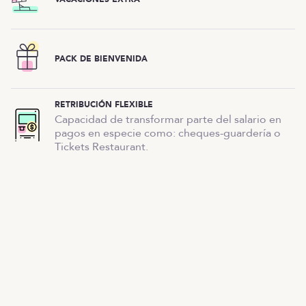
PACK DE BIENVENIDA
RETRIBUCIÓN FLEXIBLE
Capacidad de transformar parte del salario en
pagos en especie como: cheques-guardería o
Tickets Restaurant.
Oferta cerrada
OTRAS OFERTAS
Listado de ofertas
MENÚ
Inicio
¿Qué harás?
¿Cómo lo harás?