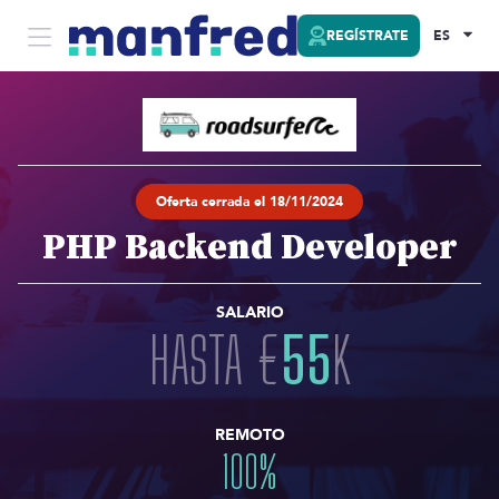
REGÍSTRATE
ES
Oferta cerrada el 18/11/2024
PHP Backend Developer
SALARIO
HASTA
€
55
K
REMOTO
100
%