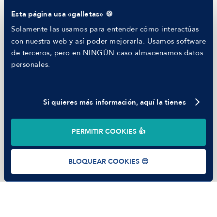
Comparador de Procesos de Selección
Esta página usa «galletas» 🍪
Helping juniors
Hiring report
Solamente las usamos para entender cómo interactúas
MANFRED
con nuestra web y así poder mejorarla. Usamos software
Nosotros
de terceros, pero en NINGÚN caso almacenamos datos
Código ético
personales.
Parte de guerra
Trabajar en Manfred
Si quieres más información, aquí la tienes
©
2026
Manfred Tech S.L.U.
PERMITIR COOKIES 👍
Términos de uso
Política de Privacidad
Cookies
BLOQUEAR COOKIES 😔