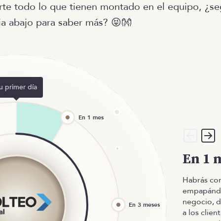
rte todo lo que tienen montado en el equipo, ¿s
a abajo para saber más? 😝👐
u primer día
En 1 
Habrás co
empapándo
negocio, d
a los clie