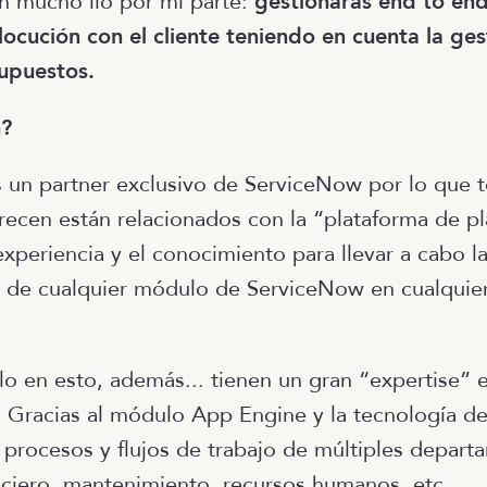
n mucho lío por mi parte:
gestionarás end to end
rlocución con el cliente teniendo en cuenta la ge
supuestos.
n?
s un partner exclusivo de ServiceNow por lo que 
frecen están relacionados con la “plataforma de p
xperiencia y el conocimiento para llevar a cabo l
 de cualquier módulo de ServiceNow en cualquier
o en esto, además... tienen un gran “expertise” e
. Gracias al módulo App Engine y la tecnología d
o procesos y flujos de trabajo de múltiples depart
nciero, mantenimiento, recursos humanos, etc.