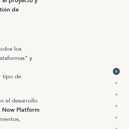
 el proyecto y
stión de
todos los
lataformas” y
a
 tipo de
n el desarrollo
e
Now Platform
amentos,