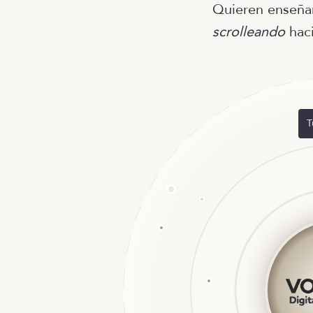
Quieren enseña
scrolleando
haci
T