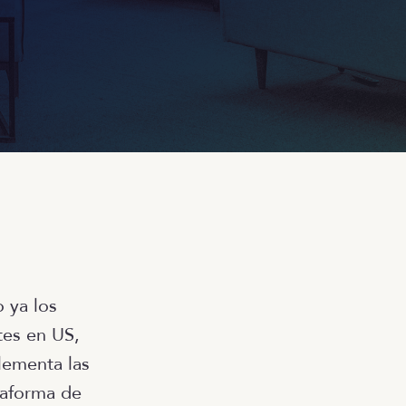
o ya los
tes en US,
lementa las
taforma de