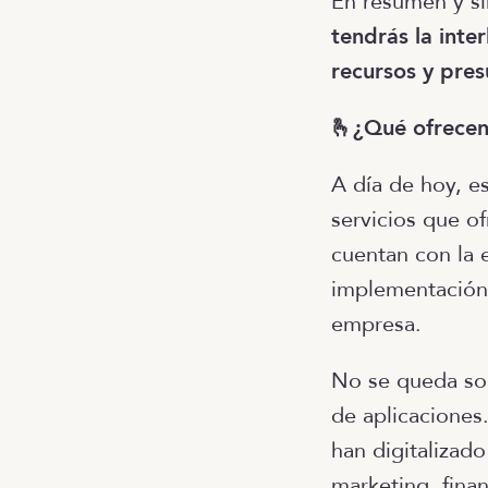
En resumen y si
tendrás la inte
recursos y pre
🫰¿Qué ofrece
A día de hoy, e
servicios que o
cuentan con la e
implementación
empresa.
No se queda sol
de aplicaciones
han digitalizad
marketing, fina