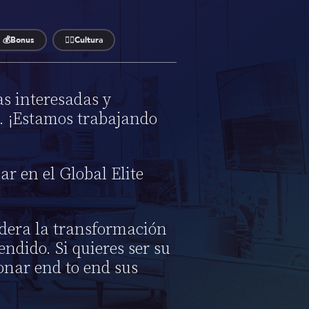
💰Bonus
👌🏼Cultura
s interesadas y
. ¡Estamos trabajando
ar en el Global Elite
idera la transformación
endido. Si quieres ser su
onar end to end sus