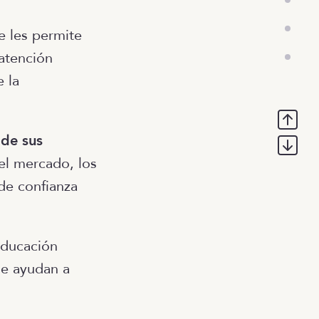
ue les permite
atención
 la
 de sus
el mercado, los
de confianza
educación
ue ayudan a