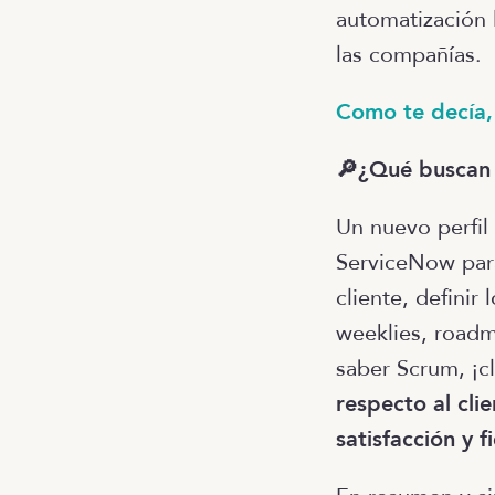
automatización 
las compañías.
Como te decía,
🔎¿Qué buscan p
Un nuevo perfil
ServiceNow para
cliente, definir 
weeklies, roadma
saber Scrum, ¡cl
respecto al cli
satisfacción y f