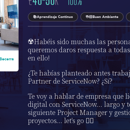
€
40
-
50
K
100
%
📚Aprendizaje Continuo
🖖🏻Buen Ambiente
☢️Habéis sido muchas las persona
queremos daros respuesta a todas
en ello!
Becerra
¿Te habías planteado antes trabaj
Partner de ServiceNow? ¿Sí?
Te voy a hablar de empresa que l
digital con ServiceNow... largo y t
siguiente Project Manager y gesti
proyectos... let's go 👇🏻