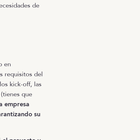
necesidades de
o en
 requisitos del
os kick-off, las
 (tienes que
la empresa
arantizando su